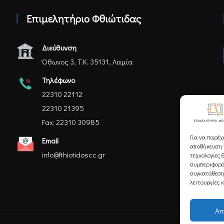
Επιμελητήριο Φθιώτιδας
Διεύθυνση
Όθωνος 3, Τ.Κ. 35131, Λαμία
Τηλέφωνο
22310 22112
22310 21395
Fax: 22310 30985
Για να παρέχ
Email
αποθήκευση ή
info@fthiotidoscc.gr
τεχνολογίες 
συμπεριφορά
συγκατάθεση
λειτουργίες 
Απ