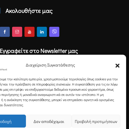
Ακολουθήστε μας
Εγγραφείτε στο Newsletter μας
Διαχείριση Συγκατάθεσης
ουμε την καλύτερη εμπειρία, χρησιμοποιούμε τεχνολογίες όπως cookies για την
Εγγραφή
/και την πρόσβαση σε πληροφορίες συσκευών. Η συγκατάθεση για τις εν λόγω
θα μας επιτρέψει να επεξεργαστούμε δεδομένα προσωπικού χαρακτήρα, όπως
 περιήγησης ή μοναδικά αναγνωριστικά σε αυτόν τον ιστότοπο. Η μη
 ή η ανάκληση της συγκατάθεσης, μπορεί να επηρεάσει αρνητικά ορισμένες
και δυνατότητες.
οδοχή
Δεν αποδέχομαι
Προβολή προτιμήσεων