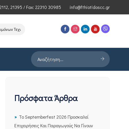
2112
,
21395
/ Fax: 22310 30985
info@fthiotidoscc.gr
ων Τεχνολογιών Αιχμής του ΕΦΕΠΑΕ
Παρουσίαση Έρευνας PRORATA 
Πρόσφατα Άρθρα
Το Septemberfest 2026 Προσκαλεί
Επιχειρήσεις Και Παραγωγούς Να Γίνουν