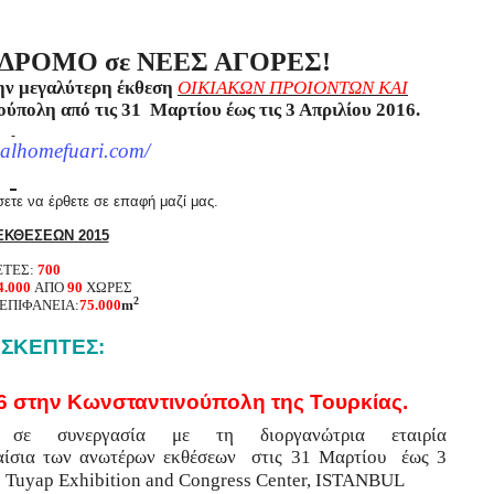
ΤΟ ΔΡΟΜΟ σε ΝΕΕΣ ΑΓΟΡΕΣ!
ην μεγαλύτερη έκθεση
ΟΙΚΙΑΚΩΝ ΠΡΟΙΟΝΤΩΝ ΚΑΙ
πολη από τις 31 Μαρτίου έως τις 3 Απριλίου 2016.
ealhomefuari.com/
ετε να έρθετε σε επαφή μαζί μας.
ΕΚΘΕΣΕΩΝ 2015
ΤΕΣ:
700
4.000
ΑΠΟ
90
ΧΩΡΕΣ
2
ΕΠΙΦΑΝΕΙΑ:
75.000
m
ΙΣΚΕΠΤΕΣ:
6 στην Κωνσταντινούπολη της Τουρκίας.
ο σε συνεργασία με τη διοργανώτρια εταιρία
αίσια των ανωτέρων εκθέσεων στις
31 Μαρτίου έως 3
:
Tuyap Exhibition and Congress Center,
I
STANBUL