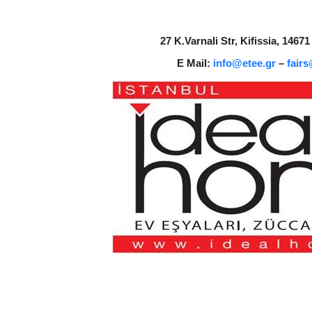
27 K.Varnali Str, Kifissia, 1467
E Mail:
info@etee.gr
–
fair