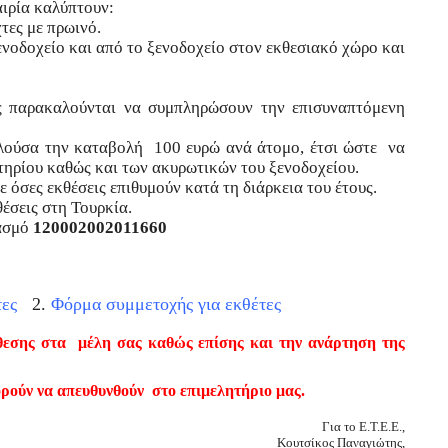
αιρία καλύπτουν:
τες με πρωινό.
ενοδοχείο και από το ξενοδοχείο στον εκθεσιακό χώρο και
εις παρακαλούνται να συμπληρώσουν την επισυναπτόμενη
αλούσα την καταβολή 100 ευρώ ανά άτομο, έτσι ώστε να
τηρίου καθώς και των ακυρωτικών του ξενοδοχείου.
 όσες εκθέσεις επιθυμούν κατά τη διάρκεια του έτους.
θέσεις στη Τουρκία.
ασμό
120002002011660
0200 2011 660).
τες
2.
Φόρμα συμμετοχής για εκθέτες
θεσης στα μέλη σας καθώς επίσης και την ανάρτηση της
ρούν να απευθυνθούν στο επιμελητήριο μας.
Για το Ε.Τ.Ε.Ε.,
K
ουτσίκος Παναγιώτης,