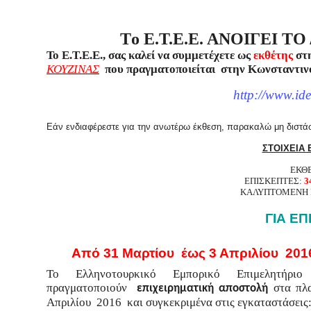
T
ο Ε.Τ.Ε.Ε. ΑΝΟΙΓΕΙ 
Το Ε.Τ.Ε.Ε., σας καλεί να συμμετέχετε ως
εκθέτης
στ
ΚΟΥΖΙΝΑΣ
που πραγματοποιείται στην Κωνσταντινού
http://www.id
Εάν ενδιαφέρεστε για την ανωτέρω έκθεση, παρακαλώ μη διστάσ
ΣΤΟΙΧΕΙΑ 
ΕΚΘΕ
ΕΠΙΣΚΕΠΤΕΣ:
3
ΚΑΛΥΠΤΟΜΕΝΗ 
ΓΙΑ ΕΠ
Από 31 Μαρτίου έως 3 Απριλίου 201
Το Ελληνοτουρκικό Εμπορικό Επιμελητήρι
πραγματοποιούν
στα πλ
επιχειρηματική αποστολή
Απριλίου 2016
και συγκεκριμένα στις εγκαταστάσεις