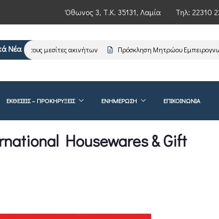
Όθωνος 3, Τ.Κ. 35131, Λαμία
Τηλ:
22310 2
κά Νέα
προς τους μεσίτες ακινήτων
Πρόσκληση Μητρώου Εμπειρογνωμόν
ΕΚΘΕΣΕΙΣ – ΠΡΟΚΗΡΥΞΕΙΣ
ΕΝΗΜΈΡΩΣΗ
ΕΠΙΚΟΙΝΩΝΊΑ
rnational Housewares & Gift