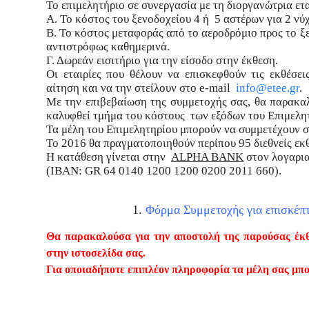
Το επιμελητήριο σε συνεργασία με τη διοργανώτρια ετ
Α. Το κόστος του ξενοδοχείου 4 ή 5 αστέρων για 2 νύχ
Β. Το κόστος μεταφοράς από το αεροδρόμιο προς το ξ
αντιστρόφως καθημερινά.
Γ. Δωρεάν εισιτήριο για την είσοδο στην έκθεση.
Οι εταιρίες που θέλουν να επισκεφθούν τις εκθέσ
αίτηση και να την στείλουν στ
o
e-mail
info@etee.gr
.
Με την επιβεβαίωση της συμμετοχής σας, θα παρακ
καλυφθεί τμήμα του κόστους των εξόδων του Επιμελη
Τα μέλη του Επιμελητηρίου μπορούν να συμμετέχουν σε
To
2016 θα πραγματοποιηθούν περίπου 95 διεθνείς εκ
Η κατάθεση γίνεται στην
ALPHA BANK
στον λογαρι
(IBAN: GR 64 0140 1200 1200 
1.
Φόρμα Συμμετοχής για επισκέπ
Θα παρακαλούσα για την αποστολή της παρούσας έκ
στην ιστοσελίδα σας.
Για οποιαδήποτε επιπλέον πληροφορία τα μέλη σας μπο