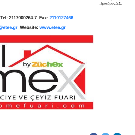
Πρόεδρος Δ.Σ
.
1 Tel: 2117000264-7
Fax:
2110127466
s@etee.gr
Website:
www.etee.gr