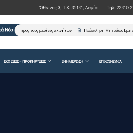
Όθωνος 3, Τ.Κ. 35131, Λαμία
Τηλ:
22310 2
κά Νέα
ρωση προς τους μεσίτες ακινήτων
Πρόσκληση Μητρώου Εμπειρογν
ΕΚΘΕΣΕΙΣ – ΠΡΟΚΗΡΥΞΕΙΣ
ΕΝΗΜΈΡΩΣΗ
ΕΠΙΚΟΙΝΩΝΊΑ