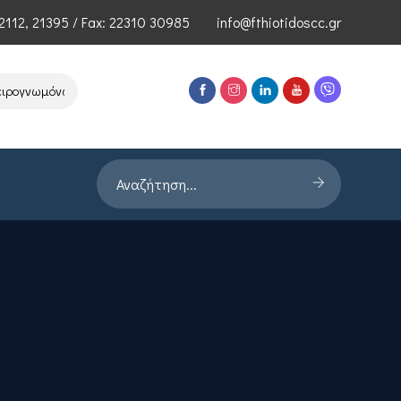
2112
,
21395
/ Fax: 22310 30985
info@fthiotidoscc.gr
ωμόνων Τεχνολογιών Αιχμής του ΕΦΕΠΑΕ
Παρουσίαση Έρευνας PRO