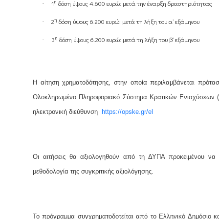
η
1
δόση ύψους 4.600 ευρώ: μετά την έναρξη δραστηριότητας
·
η
2
δόση ύψους 6.200 ευρώ: μετά τη λήξη του α’ εξάμηνου
·
η
3
δόση ύψους 6.200 ευρώ: μετά τη λήξη του β’ εξάμηνου
·
Η αίτηση χρηματοδότησης, στην οποία περιλαμβάνεται πρόταση
Ολοκληρωμένο Πληροφοριακό Σύστημα Κρατικών Ενισχύσεων (Ο
ηλεκτρονική διεύθυνση
https://opske.gr/el
Οι αιτήσεις θα αξιολογηθούν από τη ΔΥΠΑ προκειμένου να ε
μεθοδολογία της συγκριτικής αξιολόγησης.
Το πρόγραμμα συγχρηματοδοτείται από το Ελληνικό Δημόσιο κ