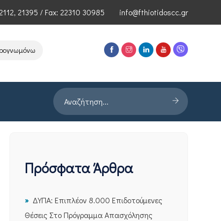
2112
,
21395
/ Fax: 22310 30985
info@fthiotidoscc.gr
νωμόνων Τεχνολογιών Αιχμής του ΕΦΕΠΑΕ
Παρουσίαση Έρευνας PRO
Πρόσφατα Άρθρα
ΔΥΠΑ: Επιπλέον 8.000 Επιδοτούμενες
Θέσεις Στο Πρόγραμμα Απασχόλησης