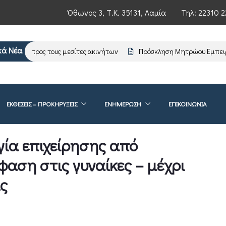
Όθωνος 3, Τ.Κ. 35131, Λαμία
Τηλ:
22310 2
κά Νέα
ρωση προς τους μεσίτες ακινήτων
Πρόσκληση Μητρώου Εμπειρογ
ΕΚΘΕΣΕΙΣ – ΠΡΟΚΗΡΥΞΕΙΣ
ΕΝΗΜΈΡΩΣΗ
ΕΠΙΚΟΙΝΩΝΊΑ
γία επιχείρησης από
φαση στις γυναίκες – μέχρι
ις