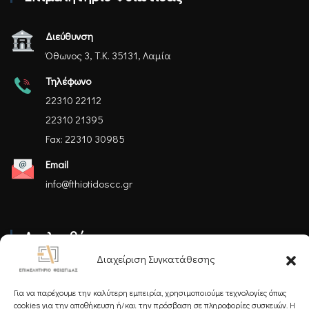
Διεύθυνση
Όθωνος 3, Τ.Κ. 35131, Λαμία
Τηλέφωνο
22310 22112
22310 21395
Fax: 22310 30985
Email
info@fthiotidoscc.gr
Ακολουθήστε μας
Διαχείριση Συγκατάθεσης
Για να παρέχουμε την καλύτερη εμπειρία, χρησιμοποιούμε τεχνολογίες όπως
cookies για την αποθήκευση ή/και την πρόσβαση σε πληροφορίες συσκευών. Η