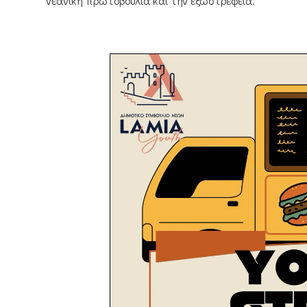
νεανική πρωτοβουλία και την εξωστρέφεια.