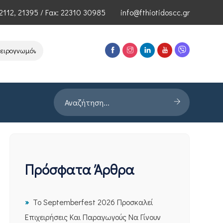
2112
,
21395
/ Fax: 22310 30985
info@fthiotidoscc.gr
νωμόνων Τεχνολογιών Αιχμής του ΕΦΕΠΑΕ
Παρουσίαση Έρευνας PR
Πρόσφατα Άρθρα
Το Septemberfest 2026 Προσκαλεί
Επιχειρήσεις Και Παραγωγούς Να Γίνουν