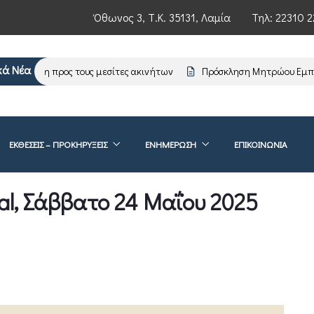
Όθωνος 3, Τ.Κ. 35131, Λαμία
Τηλ:
22310 2
κά Νέα
έρωση προς τους μεσίτες ακινήτων
Πρόσκληση Μητρώου Εμπειρογ
ΕΚΘΕΣΕΙΣ – ΠΡΟΚΗΡΥΞΕΙΣ
ΕΝΗΜΈΡΩΣΗ
ΕΠΙΚΟΙΝΩΝΊΑ
val, Σάββατο 24 Μαΐου 2025