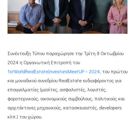
Συνέντευξη Τύπου παραχώρησε την Τρίτη 8 Οκτωβρίου
2024 η Οργανωτική Επιτροπή του
1
st
World
Real
Estate
Investors
Meet
UP
–
2024,
του πρώτου
και μοναδικού συνεδρίου
Real
Estate
ενδιαφέροντος για
επαγγελματίες (μεσίτες, ασφαλιστές, λογιστές,
φοροτεχνικούς, οικονομικούς συμβούλους, πολιτικούς και
αρχιτέκτονες μηχανικούς, κατασκευαστές,
developers
κλπ.) του χώρου.