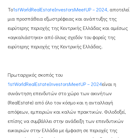
Το
1
st
World
Real
Estate
Investors
Meet
UP
–
2024,
αποτελεί
μια προσπάθεια
εξωστρέφειας και ανάπτυξης της
ευρύτερης περιοχής της Κεντρικής Ελλάδας και αμέσως
«αγκαλιάστηκε» από όλους σχεδόν του φορείς της
ευρύτερης περιοχής της Κεντρικής Ελλάδας.
Πρωταρχικός σκοπός του
1
st
World
Real
Estate
Investors
Meet
UP
–
2024
είναι η
συνάντηση επενδυτών στο χώρο των ακινήτων
(
Real
Estate
) από όλο τον κόσμο και η ανταλλαγή
απόψεων, εμπειριών και καλών πρακτικών. Φιλοδοξεί,
επίσης να συμβάλλει στην ανάδειξη των επενδυτικών
ευκαιριών στην Ελλάδα με έμφαση σε περιοχές της