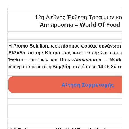
12η Διεθνής Έκθεση Τροφίμων και 
Annapoorna – World Of Food Ind
Η
Promo Solution
, ως επίσημος φορέας οργάνωσης σ
Ελλάδα και την Κύπρο,
σας καλεί να δηλώσετε συμμετ
Έκθεση Τροφίμων και Ποτών
Annapoorna –
World
O
πραγματοποείται στη
Βομβάη
, το διάστημα
14-16 Σεπτεμβ
Αίτηση Συμμετοχής