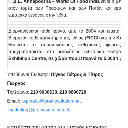
Η
Δ.Ε.
Annapoorna
–
World
Of
Food
India
είναι η μεγα
στον τομέα των Τροφίμων και των Ποτών και αποτελε
εμπορικό γεγονός στην Ινδία.
Διοργανώνεται κάθε χρόνο, από το 2004 και έπειτα, α
Βιομηχανικό Επιμελητήριο της Ινδίας (
FICCI
) και την
Koel
θεωρείται ο σημαντικότερος εκθεσιακός φορέας
πραγματοποιείται στο μεγαλύτερο εκθεσιακό κέντρο τ
Exhibition Centre, σε χώρο που ξεπερνά τα 5.000 τ.μ.
ΥπεύθυνοI Έκθεσης:
Πίγκος Πέτρος & Τίτιρης
Γιώργος
Τηλέφωνο:
210 9630630, 210 9690720
Email:
p
.pingos@promosolution.net
,
marketing@promosolution.net
Κατεβάστε την Αίτηση Συμμετοχής κάνοντας