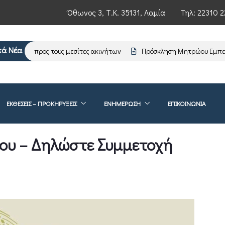
Όθωνος 3, Τ.Κ. 35131, Λαμία
Τηλ:
22310 2
κά Νέα
ρωση προς τους μεσίτες ακινήτων
Πρόσκληση Μητρώου Εμπειρογν
ΕΚΘΕΣΕΙΣ – ΠΡΟΚΗΡΥΞΕΙΣ
ΕΝΗΜΈΡΩΣΗ
ΕΠΙΚΟΙΝΩΝΊΑ
ου – Δηλώστε Συμμετοχή