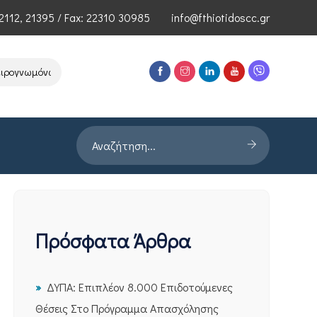
2112
,
21395
/ Fax: 22310 30985
info@fthiotidoscc.gr
ωμόνων Τεχνολογιών Αιχμής του ΕΦΕΠΑΕ
Παρουσίαση Έρευνας PRO
Πρόσφατα Άρθρα
ΔΥΠΑ: Επιπλέον 8.000 Επιδοτούμενες
Θέσεις Στο Πρόγραμμα Απασχόλησης