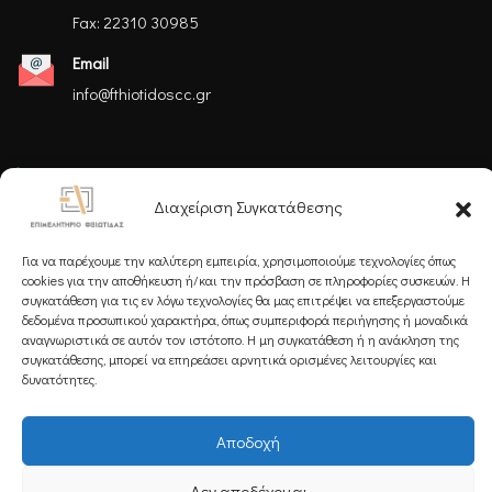
Fax: 22310 30985
Email
info@fthiotidoscc.gr
Ακολουθήστε μας
Διαχείριση Συγκατάθεσης
Για να παρέχουμε την καλύτερη εμπειρία, χρησιμοποιούμε τεχνολογίες όπως
cookies για την αποθήκευση ή/και την πρόσβαση σε πληροφορίες συσκευών. Η
συγκατάθεση για τις εν λόγω τεχνολογίες θα μας επιτρέψει να επεξεργαστούμε
δεδομένα προσωπικού χαρακτήρα, όπως συμπεριφορά περιήγησης ή μοναδικά
Εγγραφείτε στο Newsletter μας
αναγνωριστικά σε αυτόν τον ιστότοπο. Η μη συγκατάθεση ή η ανάκληση της
συγκατάθεσης, μπορεί να επηρεάσει αρνητικά ορισμένες λειτουργίες και
δυνατότητες.
Αποδοχή
Εγγραφή
Δεν αποδέχομαι