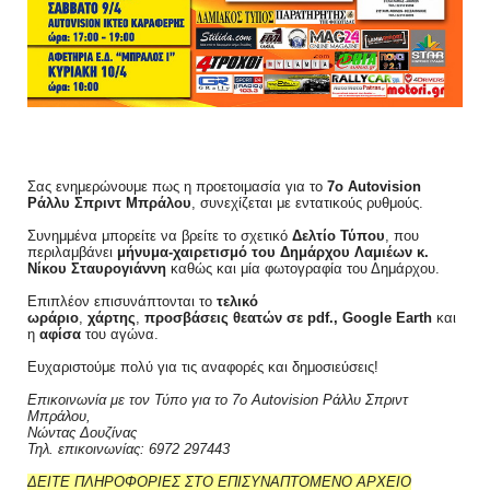
Σας ενημερώνουμε πως η προετοιμασία για το
7ο Autovision
Ράλλυ Σπριντ Μπράλου
, συνεχίζεται με εντατικούς ρυθμούς.
Συνημμένα μπορείτε να βρείτε το σχετικό
Δελτίο Τύπου
, που
περιλαμβάνει
μήνυμα-χαιρετισμό του Δημάρχου Λαμιέων κ.
Νίκου Σταυρογιάννη
καθώς και μία φωτογραφία του Δημάρχου.
Επιπλέον επισυνάπτονται το
τελικό
ωράριο
,
χάρτης
,
προσβάσεις θεατών σε pdf., Google Earth
και
η
αφίσα
του αγώνα.
Ευχαριστούμε πολύ για τις αναφορές και δημοσιεύσεις!
Επικοινωνία με τον Τύπο για το 7ο Autovision Ράλλυ Σπριντ
Μπράλου,
Νώντας Δουζίνας
Τηλ. επικοινωνίας: 6972 297443
ΔΕΙΤΕ ΠΛΗΡΟΦΟΡΙΕΣ ΣΤΟ ΕΠΙΣΥΝΑΠΤΟΜΕΝΟ ΑΡΧΕΙΟ