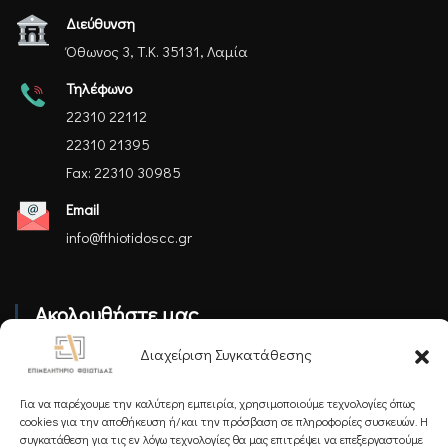
Διεύθυνση
Όθωνος 3, Τ.Κ. 35131, Λαμία
Τηλέφωνο
22310 22112
22310 21395
Fax: 22310 30985
Email
info@fthiotidoscc.gr
Ακολουθήστε μας
Διαχείριση Συγκατάθεσης
Για να παρέχουμε την καλύτερη εμπειρία, χρησιμοποιούμε τεχνολογίες όπως
cookies για την αποθήκευση ή/και την πρόσβαση σε πληροφορίες συσκευών. Η
συγκατάθεση για τις εν λόγω τεχνολογίες θα μας επιτρέψει να επεξεργαστούμε