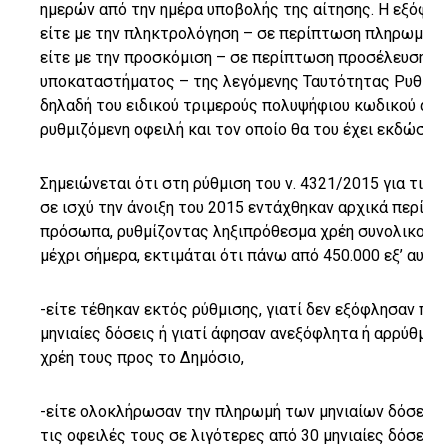
ημερών από την ημέρα υποβολής της αίτησης. Η εξόφλησ
είτε με την πληκτρολόγηση – σε περίπτωση πληρωμής 
είτε με την προσκόμιση – σε περίπτωση προσέλευσης 
υποκαταστήματος – της λεγόμενης Ταυτότητας Ρυθμιζόμ
δηλαδή του ειδικού τριμερούς πολυψήφιου κωδικού αρι
ρυθμιζόμενη οφειλή και τον οποίο θα του έχει εκδώσει η
Σημειώνεται ότι στη ρύθμιση του ν. 4321/2015 για τις «
σε ισχύ την άνοιξη του 2015 εντάχθηκαν αρχικά περίπου
πρόσωπα, ρυθμίζοντας ληξιπρόθεσμα χρέη συνολικού ύψ
μέχρι σήμερα, εκτιμάται ότι πάνω από 450.000 εξ’ αυτώ
-είτε τέθηκαν εκτός ρύθμισης, γιατί δεν εξόφλησαν πε
μηνιαίες δόσεις ή γιατί άφησαν ανεξόφλητα ή αρρύθμισ
χρέη τους προς το Δημόσιο,
-είτε ολοκλήρωσαν την πληρωμή των μηνιαίων δόσεών 
τις οφειλές τους σε λιγότερες από 30 μηνιαίες δόσεις