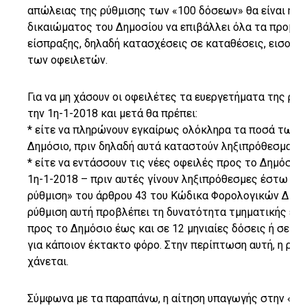
απώλειας της ρύθμισης των «100 δόσεων» θα είναι η ε
δικαιώματος του Δημοσίου να επιβάλλει όλα τα προβλ
είσπραξης, δηλαδή κατασχέσεις σε καταθέσεις, εισοδήμ
των οφειλετών.
Για να μη χάσουν οι οφειλέτες τα ευεργετήματα της ρ
την 1η-1-2018 και μετά θα πρέπει:
* είτε να πληρώνουν εγκαίρως ολόκληρα τα ποσά των 
Δημόσιο, πριν δηλαδή αυτά καταστούν ληξιπρόθεσμα, έσ
* είτε να εντάσσουν τις νέες οφειλές προς το Δημόσιο
1η-1-2018 – πριν αυτές γίνουν ληξιπρόθεσμες έστω και 
ρύθμιση» του άρθρου 43 του Κώδικα Φορολογικών Διαδι
ρύθμιση αυτή προβλέπει τη δυνατότητα τμηματικής εξ
προς το Δημόσιο έως και σε 12 μηνιαίες δόσεις ή σε 24
για κάποιον έκτακτο φόρο. Στην περίπτωση αυτή, η ρύ
χάνεται.
Σύμφωνα με τα παραπάνω, η αίτηση υπαγωγής στην «πάγ