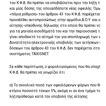
του Κ.Φ.Δ. θα πρέπει να υποβάλλεται πριν την λήξη τη
και μίας δόσης της οποιασδήποτε νέας οφειλής. Όμως,
«πάγια ρύθμιση» του άρθρου 43 του Κ.Φ.Δ. παρέχεται 
προσέλθει αυτοπροσώπως στην αρμόδια Δ.Ο.Υ. και υπο
αίτησης-υπεύθυνης δήλωσης στο οποίο θα πρέπει να αν
για τα μηνιαία εισοδήματά του και την περιουσιακή το
γίνει αποδεκτό το αίτημά του για αποπληρωμή των νέω
Δυνατότητα ηλεκτρονικής υποβολής των αιτήσεων υπα
δόσεων του άρθρου 43 του Κ.Φ.Δ. δεν παρέχεται στου
συστήματος ΤΑΧΙSNET.
Σε κάθε περίπτωση, ο φορολογούμενος που θα υπαχθεί 
Κ.Φ.Δ. θα πρέπει να γνωρίζει ότι:
α) Το συνολικό ποσό των οφειλόμενων φόρων που θα ρυ
ετήσιο ποσοστό τόκων 5%, ακόμη κι αν ένα τμήμα του π
ληξιπρόθεσμο κατά την υποβολή της αίτησης.