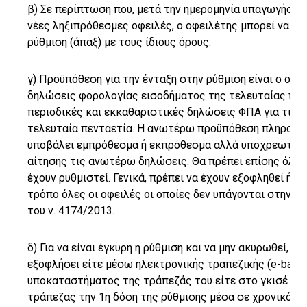
β) Σε περίπτωση που, μετά την ημερομηνία υπαγωγής στ
νέες ληξιπρόθεσμες οφειλές, ο οφειλέτης μπορεί να τις
ρύθμιση (άπαξ) με τους ίδιους όρους.
γ) Προϋπόθεση για την ένταξη στην ρύθμιση είναι ο οφε
δηλώσεις φορολογίας εισοδήματος της τελευταίας πεν
περιοδικές και εκκαθαριστικές δηλώσεις ΦΠΑ για τις 
τελευταία πενταετία. Η ανωτέρω προϋπόθεση πληρούτα
υποβάλει εμπρόθεσμα ή εκπρόθεσμα αλλά υποχρεωτικά
αίτησης τις ανωτέρω δηλώσεις. Θα πρέπει επίσης όλα 
έχουν ρυθμιστεί. Γενικά, πρέπει να έχουν εξοφληθεί ή 
τρόπο όλες οι οφειλές οι οποίες δεν υπάγονται στην «
του ν. 4174/2013.
δ) Για να είναι έγκυρη η ρύθμιση και να μην ακυρωθεί, 
εξοφλήσει είτε μέσω ηλεκτρονικής τραπεζικής (e-banki
υποκαταστήματος της τράπεζάς του είτε στο γκισέ υ
τράπεζας την 1η δόση της ρύθμισης μέσα σε χρονικό δ