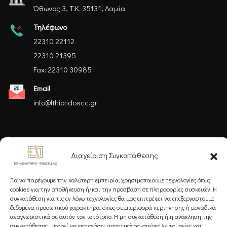
Όθωνος 3, Τ.Κ. 35131, Λαμία
Τηλέφωνο
22310 22112
22310 21395
Fax: 22310 30985
Email
info@fthiotidoscc.gr
Ακολουθήστε μας
Διαχείριση Συγκατάθεσης
Για να παρέχουμε την καλύτερη εμπειρία, χρησιμοποιούμε τεχνολογίες όπως
cookies για την αποθήκευση ή/και την πρόσβαση σε πληροφορίες συσκευών. Η
συγκατάθεση για τις εν λόγω τεχνολογίες θα μας επιτρέψει να επεξεργαστούμε
δεδομένα προσωπικού χαρακτήρα, όπως συμπεριφορά περιήγησης ή μοναδικά
Εγγραφείτε στο Newsletter μας
αναγνωριστικά σε αυτόν τον ιστότοπο. Η μη συγκατάθεση ή η ανάκληση της
συγκατάθεσης, μπορεί να επηρεάσει αρνητικά ορισμένες λειτουργίες και