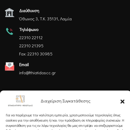
Διεύθυνση
Όθωνος 3, Τ.Κ. 35131, Λαμία
Τηλέφωνο
22310 22112
22310 21395
Fax: 22310 30985
Email
info@fthiotidoscc.gr
Ακολουθήστε μας
Διαχείριση Συγκατάθεσης
Για να παρέχουμε την καλύτερη εμπειρία, χρησιμοποιούμε τεχνολογίες όπως
cookies για την αποθήκευση ή/και την πρόσβαση σε πληροφορίες συσκευών. Η
συγκατάθεση για τις εν λόγω τεχνολογίες θα μας επιτρέψει να επεξεργαστούμε