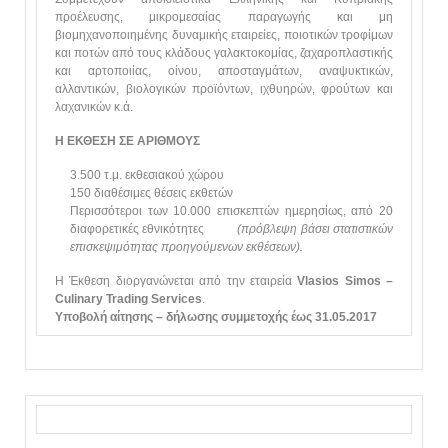
προέλευσης, μικρομεσαίας παραγωγής και μη
βιομηχανοποιημένης δυναμικής εταιρείες, ποιοτικών τροφίμων
και ποτών από τους κλάδους γαλακτοκομίας, ζαχαροπλαστικής
και αρτοποιίας, οίνου, αποσταγμάτων, αναψυκτικών,
αλλαντικών, βιολογικών προϊόντων, ιχθυηρών, φρούτων και
λαχανικών κ.ά.
Η ΕΚΘΕΣΗ ΣΕ ΑΡΙΘΜΟΥΣ
3.500 τ.μ. εκθεσιακού χώρου
150 διαθέσιμες θέσεις εκθετών
Περισσότεροι των 10.000 επισκεπτών ημερησίως, από 20
διαφορετικές εθνικότητες
(πρόβλεψη βάσει στατιστικών
επισκεψιμότητας προηγούμενων εκθέσεων).
Η Έκθεση διοργανώνεται από την εταιρεία
Vlasios Simos –
Culinary Trading Services
.
Υποβολή αίτησης – δήλωσης συμμετοχής έως 31.05.2017