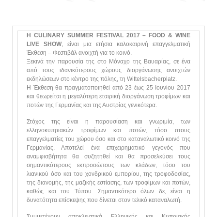
Η CULINARY SUMMER FESTIVAL 2017 – FOOD & WINE
LIVE SHOW
, είναι μια ετήσια καλοκαιρινή επαγγελματική
Έκθεση – Φεστιβάλ ανοιχτή για το κοινό.
Ξεκινά την παρουσία της στο Μόναχο της Βαυαρίας, σε ένα
από τους ιδανικότερους χώρους διοργάνωσης ανοιχτών
εκδηλώσεων στο κέντρο της πόλης, τη Wittelsbacherplatz.
Η Έκθεση θα πραγματοποιηθεί από 23 έως 25 Ιουνίου 2017
και θεωρείται η μεγαλύτερη εταιρική διοργάνωση τροφίμων και
ποτών της Γερμανίας και της Αυστρίας γενικότερα.
Στόχος της είναι η παρουσίαση και γνωριμία, των
ελληνοκυπριακών τροφίμων και ποτών, τόσο στους
επαγγελματίες του χώρου όσο και στο καταναλωτικό κοινό της
Γερμανίας. Αποτελεί ένα επιχειρηματικό γεγονός που
αναμφισβήτητα θα συζητηθεί και θα προσελκύσει τους
σημαντικότερους εκπροσώπους των κλάδων, τόσο του
λιανικού όσο και του χονδρικού εμπορίου, της τροφοδοσίας,
της διανομής, της μαζικής εστίασης, των τροφίμων και ποτών,
καθώς και του Τύπου. Σημαντικότερο όλων δε, είναι η
δυνατότητα επίσκεψης που δίνεται στον τελικό καταναλωτή.
Συμμετέχουν αποκλειστικά Ελληνικής και Κυπριακής