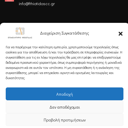
info@fthiotidoscc.gr
Ακολουθήστε μας
Διαχείριση Συγκατάθεσης
Για να παρέχουμε την καλύτερη εμπειρία, χρησιμοποιούμε τεχνολογίες όπως
cookies για την αποθήκευση ή/και την πρόσβαση σε πληροφορίες συσκευών. Η
συγκατάθεση για τις εν λόγω τεχνολογίες θα μας επιτρέψει να επεξεργαστούμε
δεδομένα προσωπικού χαρακτήρα, όπως συμπεριφορά περιήγησης ή μοναδικά
Εγγραφείτε στο Newsletter μας
αναγνωριστικά σε αυτόν τον ιστότοπο. Η μη συγκατάθεση ή η ανάκληση της
συγκατάθεσης, μπορεί να επηρεάσει αρνητικά ορισμένες λειτουργίες και
δυνατότητες.
Αποδοχή
Εγγραφή
Δεν αποδέχομαι
Copyright 2025 Powered by
Knowledge A.E.
Προβολή προτιμήσεων