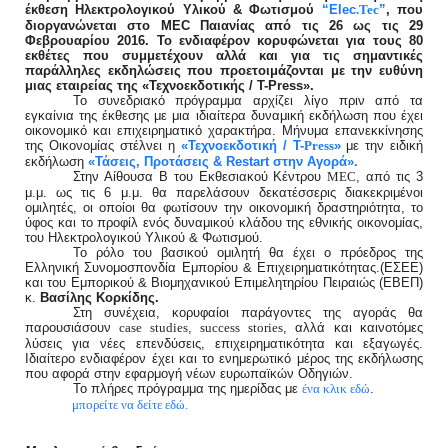
έκθεση Ηλεκτρολογικού Υλικού & Φωτισμού
“
Elec
”
, που
.
Tec
διοργανώνεται στο
MEC
Παιανίας από τις 26 ως τις 29
Φεβρουαρίου 2016. Το ενδιαφέρον κορυφώνεται για τους 80
εκθέτες που συμμετέχουν αλλά και για τις σημαντικές
παράλληλες εκδηλώσεις που προετοιμάζονται με την ευθύνη
μιας εταιρείας της «Τεχνοεκδοτικής / Τ-
Press
».
Το συνεδριακό πρόγραμμα αρχίζει λίγο πριν από τα
εγκαίνια της έκθεσης με μια ιδιαίτερα δυναμική εκδήλωση που έχει
οικονομικό και επιχειρηματικό χαρακτήρα. Μήνυμα επανεκκίνησης
της Οικονομίας στέλνει η
«Τεχνοεκδοτική / Τ-
»
με την ειδική
Press
εκδήλωση
«Τάσεις, Προτάσεις & Restart στην Αγορά».
Στην Αίθουσα Β του Εκθεσιακού Κέντρου
, από τις 3
MEC
μ.μ. ως τις 6 μ.μ. θα παρελάσουν δεκατέσσερις διακεκριμένοι
ομιλητές, οι οποίοι θα φωτίσουν την οικονομική δραστηριότητα, το
ύφος και το προφίλ ενός δυναμικού κλάδου της εθνικής οικονομίας,
του Ηλεκτρολογικού Υλικού & Φωτισμού.
Το ρόλο του βασικού ομιλητή θα έχει ο πρόεδρος της
Ελληνική Συνομοσπονδία Εμπορίου & Επιχειρηματικότητας.(ΕΣΕΕ)
και του Εμπορικού & Βιομηχανικού Επιμελητηρίου Πειραιώς (ΕΒΕΠ)
κ.
Βασίλης Κορκίδης.
Στη συνέχεια, κορυφαίοι παράγοντες της αγοράς θα
παρουσιάσουν
,
, αλλά και καινοτόμες
case
studies
success
stories
λύσεις για νέες επενδύσεις, επιχειρηματικότητα και εξαγωγές.
Ιδιαίτερο ενδιαφέρον έχει και το ενημερωτικό μέρος της εκδήλωσης
που αφορά στην εφαρμογή νέων ευρωπαϊκών Οδηγιών.
Το πλήρες πρόγραμμα της ημερίδας με
.
ένα κλικ εδώ
μπορείτε να δείτε εδώ.