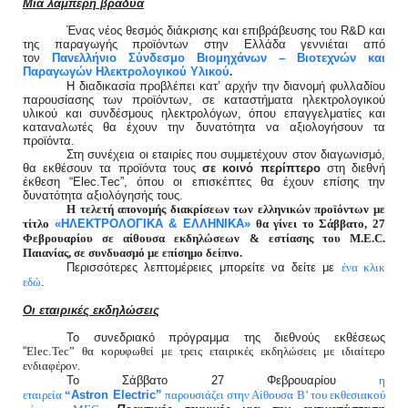
Μια λαμπερή βραδυά
Ένας νέος θεσμός διάκρισης και επιβράβευσης του R&D και
της παραγωγής προϊόντων στην Ελλάδα γεννιέται από
τον
Πανελλήνιο Σύνδεσμο Βιομηχάνων – Βιοτεχνών και
Παραγωγών Ηλεκτρολογικού Υλικού
.
Η διαδικασία προβλέπει κατ’ αρχήν την διανομή φυλλαδίου
παρουσίασης των προϊόντων, σε καταστήματα ηλεκτρολογικού
υλικού και συνδέσμους ηλεκτρολόγων, όπου επαγγελματίες και
καταναλωτές θα έχουν την δυνατότητα να αξιολογήσουν τα
προϊόντα.
Στη συνέχεια οι εταιρίες που συμμετέχουν στον διαγωνισμό,
θα εκθέσουν τα προϊόντα τους
σε κοινό περίπτερο
στη διεθνή
έκθεση “Εlec.Τec”, όπου οι επισκέπτες θα έχουν επίσης την
δυνατότητα αξιολόγησής τους.
Η τελετή απονομής διακρίσεων των ελληνικών προϊόντων με
«ΗΛΕΚΤΡΟΛΟΓΙΚΑ & ΕΛΛΗΝΙΚΑ»
τίτλο
θα γίνει το Σάββατο, 27
Φεβρουαρίου σε αίθουσα εκδηλώσεων & εστίασης του M.E.C.
Παιανίας, σε συνδυασμό με επίσημο δείπνο.
Περισσότερες λεπτομέρειες μπορείτε να δείτε με
ένα κλικ
.
εδώ
Οι εταιρικές εκδηλώσεις
Το συνεδριακό πρόγραμμα της διεθνούς εκθέσεως
“
.
Elec
Tec
” θα κορυφωθεί με τρεις εταιρικές εκδηλώσεις με ιδιαίτερο
ενδιαφέρον.
Το Σάββατο 27 Φεβρουαρίου
η
Astron
Electric
”
εταιρεία
“
παρουσιάζει στην Αίθουσα Β’ του εκθεσιακού