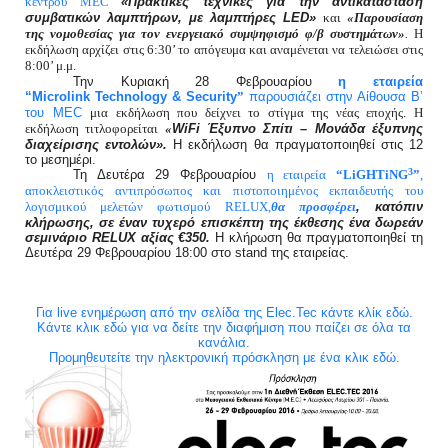
«Πρακτικές τεχνικές για την αντικατάσταση
κέντρου
MEC
συμβατικών λαμπτήρων, με λαμπτήρες
LED
»
και
«Παρουσίαση
της νομοθεσίας για τον ενεργειακό συμψηφισμό φ/β συστημάτων»
.
Η
εκδήλωση αρχίζει στις 6:30’ το απόγευμα και αναμένεται να τελειώσει στις
8:00’ μ.μ.
Την Κυριακή 28 Φεβρουαρίου
η εταιρεία
“
Microlink
Technology
&
Security
παρουσιάζει στην Αίθουσα Β’
”
του
MEC
μια εκδήλωση που δείχνει το στίγμα της νέας εποχής. Η
WiFi
Έξυπνο Σπίτι – Μονάδα έξυπνης
εκδήλωση τιτλοφορείται
«
διαχείρισης εντολών».
Η εκδήλωση θα πραγματοποιηθεί στις 12
το μεσημέρι.
3
Τη Δευτέρα 29 Φεβρουαρίου
η εταιρεία
“LiGHTiNG
”
,
αποκλειστικός αντιπρόσωπος και πιστοποιημένος εκπαιδευτής του
, κατόπιν
λογισμικού μελετών φωτισμού RELUX,
θα προσφέρει
κλήρωσης, σε έναν τυχερό επισκέπτη της έκθεσης ένα δωρεάν
σεμινάριο RELUX αξίας €350.
Η κλήρωση θα πραγματοποιηθεί τη
Δευτέρα 29 Φεβρουαρίου 18:00 στο stand της εταιρείας.
Για live ενημέρωση από την σελίδα της Elec.Tec κάντε κλίκ εδώ.
Κάντε κλικ εδώ για να δείτε την διαφήμιση που παίζει σε όλα τα
κανάλια.
Προμηθευτείτε την ηλεκτρονική πρόσκληση με ένα κλικ εδώ.