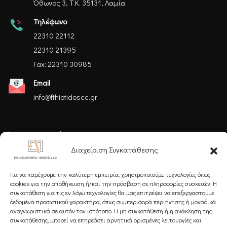
Όθωνος 3, Τ.Κ. 35131, Λαμία
Τηλέφωνο
22310 22112
22310 21395
Fax: 22310 30985
Email
info@fthiotidoscc.gr
Ακολουθήστε μας
Διαχείριση Συγκατάθεσης
Για να παρέχουμε την καλύτερη εμπειρία, χρησιμοποιούμε τεχνολογίες όπως
cookies για την αποθήκευση ή/και την πρόσβαση σε πληροφορίες συσκευών. Η
συγκατάθεση για τις εν λόγω τεχνολογίες θα μας επιτρέψει να επεξεργαστούμε
δεδομένα προσωπικού χαρακτήρα, όπως συμπεριφορά περιήγησης ή μοναδικά
Εγγραφείτε στο Newsletter μας
αναγνωριστικά σε αυτόν τον ιστότοπο. Η μη συγκατάθεση ή η ανάκληση της
συγκατάθεσης, μπορεί να επηρεάσει αρνητικά ορισμένες λειτουργίες και