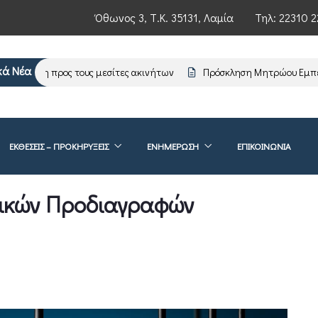
Όθωνος 3, Τ.Κ. 35131, Λαμία
Τηλ:
22310 2
κά Νέα
μέρωση προς τους μεσίτες ακινήτων
Πρόσκληση Μητρώου Εμπειρο
ΕΚΘΕΣΕΙΣ – ΠΡΟΚΗΡΥΞΕΙΣ
ΕΝΗΜΈΡΩΣΗ
ΕΠΙΚΟΙΝΩΝΊΑ
νικών Προδιαγραφών