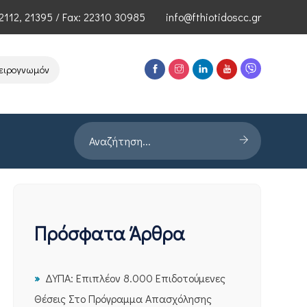
2112
,
21395
/ Fax: 22310 30985
info@fthiotidoscc.gr
γνωμόνων Τεχνολογιών Αιχμής του ΕΦΕΠΑΕ
Παρουσίαση Έρευνας P
Πρόσφατα Άρθρα
ΔΥΠΑ: Επιπλέον 8.000 Επιδοτούμενες
Θέσεις Στο Πρόγραμμα Απασχόλησης