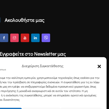
Ακολουθήστε μας
Εγγραφείτε στο Newsletter μας
Διαχείριση Συγκατάθεσης
ουμε την καλύτερη εμπειρία, χρησιμοποιούμε τεχνολογίες όπως cookies για την
Εγγραφή
/και την πρόσβαση σε πληροφορίες συσκευών. Η συγκατάθεση για τις εν λόγω
θα μας επιτρέψει να επεξεργαστούμε δεδομένα προσωπικού χαρακτήρα, όπως
 περιήγησης ή μοναδικά αναγνωριστικά σε αυτόν τον ιστότοπο. Η μη
 ή η ανάκληση της συγκατάθεσης, μπορεί να επηρεάσει αρνητικά ορισμένες
και δυνατότητες.