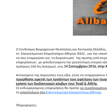
Ο Σύνδεσμος Βιομηχανιών Θεσσαλίας και Κεντρικής Ελλάδος,
το
Επαγγελματικό Επιμελητήριο Αθηνών (ΕΕΑ), για την υποστ
να σας ενημερώσει για τη διοργάνωση της πρώτης από σειρ
επιχειρήσεων, με φιλοξενούμενη την μεγαλύτερη εταιρία η
πωλήσεις 500 δις δολάρια), στις
14 Σεπτεμβρίου 2016, στην 
Αντικείμενο της παρουσίας τους εδώ, είναι να ενημερώσουν τι
προώθησης αφενός των προϊόντων τους αφετέρου των τουρι
χρήσης των διαδικτυακών κόμβων τους Tmall & Alitrip.
Οι ενδιαφερόμενες επιχειρήσεις θα πρέπει
να συμπληρώσουν
το
αποστείλουν στο
Επαγγελματικό Επιμελητήριο Αθηνών
Πληροφορίες: