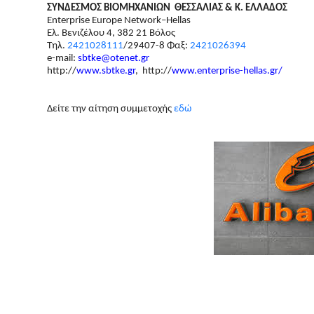
ΣΥΝΔΕΣΜΟΣ ΒΙΟΜΗΧΑΝΙΩΝ ΘΕΣΣΑΛΙΑΣ & Κ. ΕΛΛΑΔΟΣ
Enterprise Europe Network
–
Hellas
Ελ. Βενιζέλου 4, 382 21 Βόλος
Τηλ.
2421028111
/29407-8 Φαξ:
2421026394
e-mail:
sbtke@otenet.gr
http://
www.sbtke.gr
, http://
www.enterprise-hellas.gr/
Δείτε την αίτηση συμμετοχής
εδώ