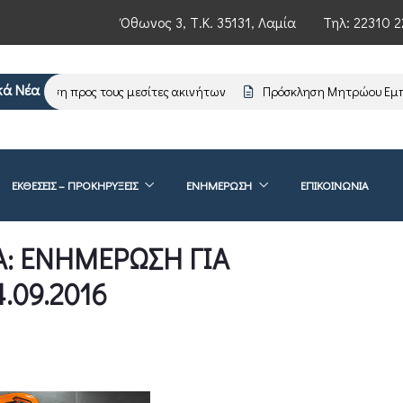
Όθωνος 3, Τ.Κ. 35131, Λαμία
Τηλ:
22310 2
κά Νέα
νημέρωση προς τους μεσίτες ακινήτων
Πρόσκληση Μητρώου Εμπει
ΕΚΘΕΣΕΙΣ – ΠΡΟΚΗΡΥΞΕΙΣ
ΕΝΗΜΈΡΩΣΗ
ΕΠΙΚΟΙΝΩΝΊΑ
: ΕΝΗΜΕΡΩΣΗ ΓΙΑ
.09.2016