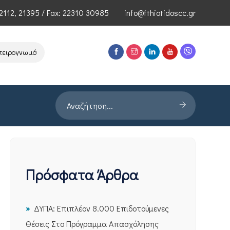
2112
,
21395
/ Fax: 22310 30985
info@fthiotidoscc.gr
ρογνωμόνων Τεχνολογιών Αιχμής του ΕΦΕΠΑΕ
Παρουσίαση Έρευνας
Πρόσφατα Άρθρα
ΔΥΠΑ: Επιπλέον 8.000 Επιδοτούμενες
Θέσεις Στο Πρόγραμμα Απασχόλησης