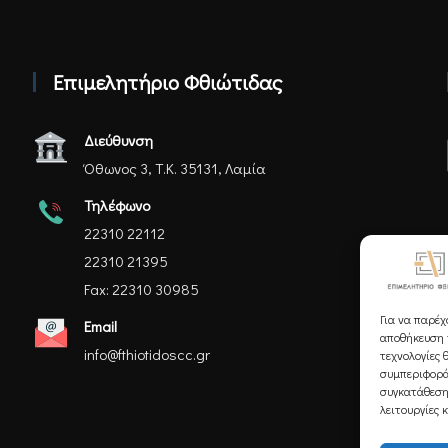
Επιμελητήριο Φθιώτιδας
Διεύθυνση
Όθωνος 3, Τ.Κ. 35131, Λαμία
Τηλέφωνο
22310 22112
22310 21395
Fax: 22310 30985
Για να παρέχ
Email
αποθήκευση ή
info@fthiotidoscc.gr
τεχνολογίες 
συμπεριφορά
συγκατάθεση
λειτουργίες 