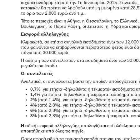
ισχύσει αναδρομικά από την 1η Ιανουαρίου 2015. Συνεπώς,
κατοικιών θα πρέπει να ληφθούν υπόψη μειωμένα κατά 28,57
το όριο των 2.800 ευρώ ανά τ.μ..
Τέτοιες περιοχές είναι η Αθήνα, η Θεσσαλονίκη, το Ελληνικό
Βουλιαγμένη, το Πόρτο Ράφτη, οι Σπέτσες, η Ύδρα και ορισμ
Εισφορά αλληλεγγύης
Κλιμακωτά, σε ετήσια συνολικά εισοδήματα άνω των 12.000 ε
που φαίνονται να επιβαρύνονται περισσότερο φέτος είναι όσ
πάνω από 30.000 ευρώ.
Η αύξηση των συντελεστών στα εισοδήματα άνω των 30.000 
μεγαλύτερα έσοδα.
Οι συντελεστές
Αναλυτικά, οι συντελεστές βάσει την οποίων υπολογίζεται η
0,7%
, για ετήσια -δηλωθέντα ή τεκμαρτά- εισοδήματα α
1,4%
για ετήσια -δηλωθέντα ή τεκμαρτά- εισοδήματα α
2%
(από 1,4%), για ετήσια -δηλωθέντα ή τεκμαρτά- ει
4%
(από 2,8%), για ετήσια -δηλωθέντα ή τεκμαρτά- ει
6%
(από 2,8%), για ετήσια -δηλωθέντα ή τεκμαρτά- ει
8%
(από 2,8%) για ετήσια -δηλωθέντα ή τεκμαρτά- εισ
Η
ειδική εισφορά αλληλεγγύης υπολογίζεται επί ολόκληρου
αποκτήθηκε από όλες τις πηγές.
Οσον αφορά ειδικά τα τεκμαρτά εισοδήματα για τον υπολογι