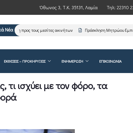
Όθωνος 3, Τ.Κ. 35131, Λαμία
Τηλ:
22310 2
κά Νέα
έρωση προς τους μεσίτες ακινήτων
Πρόσκληση Μητρώου Εμπειρο
ΕΚΘΕΣΕΙΣ – ΠΡΟΚΗΡΥΞΕΙΣ
ΕΝΗΜΈΡΩΣΗ
ΕΠΙΚΟΙΝΩΝΊΑ
, τι ισχύει με τον φόρο, τα
φορά