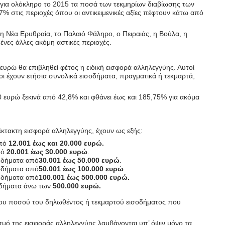
 για ολόκληρο το 2015 τα ποσά των τεκμηρίων διαβίωσης των
% στις περιοχές όπου οι αντικειμενικές αξίες πέφτουν κάτω από
, η Νέα Ερυθραία, το Παλαιό Φάληρο, ο Πειραιάς, η Βούλα, η
ένες άλλες ακόμη αστικές περιοχές.
υρώ θα επιβληθεί φέτος η ειδική εισφορά αλληλεγγύης. Αυτοί
οι έχουν ετήσια συνολικά εισοδήματα, πραγματικά ή τεκμαρτά,
ευρώ ξεκινά από 42,8% και φθάνει έως και 185,75% για ακόμα
 έκτακτη εισφορά αλληλεγγύης, έχουν ως εξής:
πό
12.001 έως και 20.000 ευρώ.
πό
20.001 έως 30.000 ευρώ
.
σοδήματα από
30.001 έως 50.000 ευρώ
.
σοδήματα από
50.001 έως 100.000 ευρώ
.
σοδήματα από
100.001 έως 500.000 ευρώ.
οδήματα άνω των
500.000 ευρώ.
 του ποσού του δηλωθέντος ή τεκμαρτού εισοδήματος που
σμό της εισφοράς αλληλεγγύης λαμβάνονται υπ’ όψιν μόνο τα