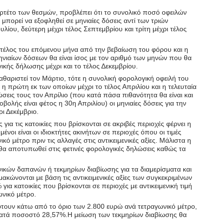
ρτέτο των θεσμών, προβλέπει ότι το συνολικό ποσό οφειλών
πορεί να εξοφληθεί σε μηνιαίες δόσεις αντί των τριών
λίου, δεύτερη μέχρι τέλος Σεπτεμβρίου και τρίτη μέχρι τέλος
 τέλος του επόμενου μήνα από την βεβαίωση του φόρου και η
ηνιαίων δόσεων θα είναι ίσος με τον αριθμό των μηνών που θα
κής δήλωσης μέχρι και το τέλος Δεκεμβρίου.
θαριστεί τον Μάρτιο, τότε η συνολική φορολογική οφειλή του
, η πρώτη εκ των οποίων μέχρι το τέλος Απριλίου και η τελευταία
ώσεις τους τον Απρίλιο (που κατά πάσα πιθανότητα θα είναι και
ολής είναι φέτος η 30η Απριλίου) οι μηνιαίες δόσεις για την
ι Δεκέμβριο.
ια τις κατοικίες που βρίσκονται σε ακριβές περιοχές φέρνει η
νοι είναι οι ιδιοκτήτες ακινήτων σε περιοχές όπου οι τιμές
 μέτρο πριν τις αλλαγές στις αντικειμενικές αξίες. Μάλιστα η
θα αποτυπωθεί στις φετινές φορολογικές δηλώσεις καθώς τα
νικών δαπανών ή τεκμηρίων διαβίωσης για τα διαμερίσματα και
ακώνονται με βάση τις αντικειμενικές αξίες των συγκεκριμένων
ια κατοικίες που βρίσκονται σε περιοχές με αντικειμενική τιμή
νικό μέτρο.
 πέφτουν κάτω από το όριο των 2.800 ευρώ ανά τετραγωνικό μέτρο,
 κατά ποσοστό 28,57%.Η μείωση των τεκμηρίων διαβίωσης θα