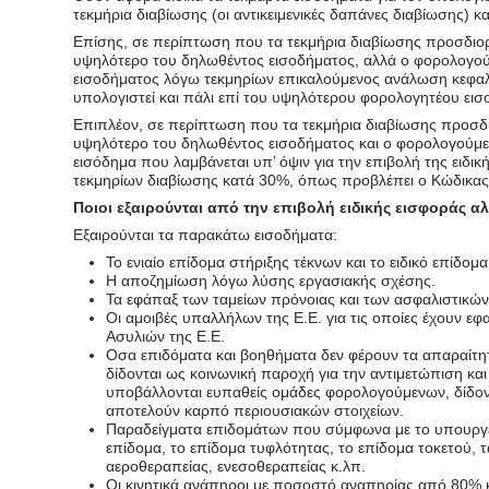
τεκμήρια διαβίωσης (οι αντικειμενικές δαπάνες διαβίωσης) 
Επίσης, σε περίπτωση που τα τεκμήρια διαβίωσης προσδιορ
υψηλότερο του δηλωθέντος εισοδήματος, αλλά ο φορολογο
εισοδήματος λόγω τεκμηρίων επικαλούμενος ανάλωση κεφαλ
υπολογιστεί και πάλι επί του υψηλότερου φορολογητέου εισ
Επιπλέον, σε περίπτωση που τα τεκμήρια διαβίωσης προσδι
υψηλότερο του δηλωθέντος εισοδήματος και ο φορολογούμενο
εισόδημα που λαμβάνεται υπ’ όψιν για την επιβολή της ειδι
τεκμηρίων διαβίωσης κατά 30%, όπως προβλέπει ο Κώδικας 
Ποιοι εξαιρούνται από την επιβολή ειδικής εισφοράς 
Εξαιρούνται τα παρακάτω εισοδήματα:
Το ενιαίο επίδομα στήριξης τέκνων και το ειδικό επίδο
Η αποζημίωση λόγω λύσης εργασιακής σχέσης.
Τα εφάπαξ των ταμείων πρόνοιας και των ασφαλιστικώ
Οι αμοιβές υπαλλήλων της Ε.Ε. για τις οποίες έχουν ε
Ασυλιών της Ε.Ε.
Oσα επιδόματα και βοηθήματα δεν φέρουν τα απαραίτητα
δίδονται ως κοινωνική παροχή για την αντιμετώπιση κα
υποβάλλονται ευπαθείς ομάδες φορολογούμενων, δίδον
αποτελούν καρπό περιουσιακών στοιχείων.
Παραδείγματα επιδομάτων που σύμφωνα με το υπουργείο
επίδομα, το επίδομα τυφλότητας, το επίδομα τοκετού, 
αεροθεραπείας, ενεσοθεραπείας κ.λπ.
Οι κινητικά ανάπηροι με ποσοστό αναπηρίας από 80% 