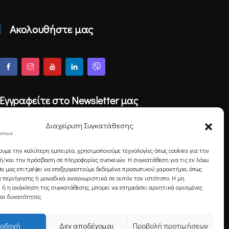
Ακολουθήστε μας
Εγγραφείτε στο Newsletter μας
Διαχείριση Συγκατάθεσης
ουμε την καλύτερη εμπειρία, χρησιμοποιούμε τεχνολογίες όπως cookies για την
Εγγραφή
/και την πρόσβαση σε πληροφορίες συσκευών. Η συγκατάθεση για τις εν λόγω
θα μας επιτρέψει να επεξεργαστούμε δεδομένα προσωπικού χαρακτήρα, όπως
 περιήγησης ή μοναδικά αναγνωριστικά σε αυτόν τον ιστότοπο. Η μη
 ή η ανάκληση της συγκατάθεσης, μπορεί να επηρεάσει αρνητικά ορισμένες
και δυνατότητες.
οδοχή
Δεν αποδέχομαι
Προβολή προτιμήσεων