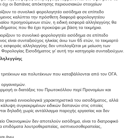
και όχι οι δαπάνες απόκτησης περιουσιακών στοιχείων
ίζουν το συνολικό φορολογητέο εισόδημα σε επίπεδο
ύμενος καλύπτει την πρόσθετη διαφορά φορολογητέου
αίου προηγούμενων ετών, η ειδική εισφορά αλληλεγγύης θα
οδήματος που θα έχει προκύψει με βάση τα τεκμήρια.
ορίζουν το συνολικό φορολογητέο εισόδημα σε επίπεδο
ς είναι συνταξιούχος ηλικίας άνω των 65 ετών, το τεκμαρτό
κής εισφοράς αλληλεγγύης δεν υπολογίζεται με μείωση των
Φορολογίας Εισοδήματος γι’ αυτή την κατηγορία συνταξιούχων.
αλληλεγγύης
μα τριτέκνων και πολυτέκνων που καταβάλλονται από τον ΟΓΑ.
ν οργανισμών.
φαρμογή οι διατάξεις του Πρωτοκόλλου περί Προνομίων και
 γενικά εννοιολογικά χαρακτηριστικά του εισοδήματος, αλλά
ι κάλυψη συγκεκριμένων ειδικών δαπανών στις οποίες
ται δηλαδή χωρίς αντάλλαγμα παροχής εργασίας και δεν
 Οικονομικών δεν αποτελούν εισόδημα, είναι το διατροφικό
τα επιδόματα λουτροθεραπείας, εισπνευσοθεραπείας,
και άνω.