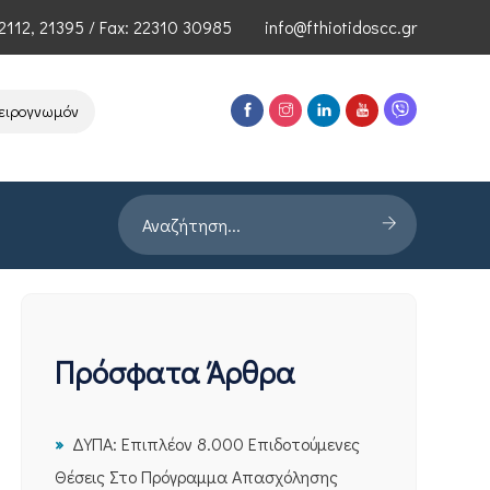
2112
,
21395
/ Fax: 22310 30985
info@fthiotidoscc.gr
γνωμόνων Τεχνολογιών Αιχμής του ΕΦΕΠΑΕ
Παρουσίαση Έρευνας PR
Πρόσφατα Άρθρα
ΔΥΠΑ: Επιπλέον 8.000 Επιδοτούμενες
Θέσεις Στο Πρόγραμμα Απασχόλησης