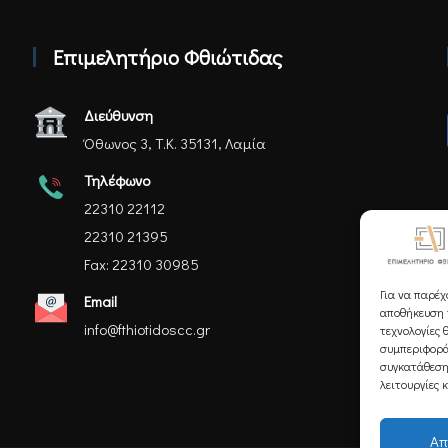
Επιμελητήριο Φθιώτιδας
Διεύθυνση
Όθωνος 3, Τ.Κ. 35131, Λαμία
Τηλέφωνο
22310 22112
22310 21395
Fax: 22310 30985
Για να παρέχ
Email
αποθήκευση ή
info@fthiotidoscc.gr
τεχνολογίες 
συμπεριφορά
συγκατάθεση
λειτουργίες 
Απ