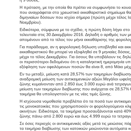
Η πρόταση, με την οποία θα πρέπει να συμφωνήσει το κουα
που αναγράφεται στο χρεωστικό εκκαθαριστικό σημείωμα θα μ
διμηνιαίων δόσεων που ισχύει σήμερα (πρώτη μέχρι τέλος Ιου
Νοεμβρίου).
Ειδικότερα, σύμφωνα με το σχέδιο, η πρώτη δόση λήγει στο
τελευταία στις 30 Δεκεμβρίου 2016. Δηλαδή ο αριθμός των μ
απομένουν από το τέλος του μήνα εκκαθάρισης της φορολογι
Για παράδειγμα, αν η φορολογική δήλωση υποβληθεί και εκκα
εκκαθαριστικού θα μπορεί να εξοφληθεί σε 9 μηνιαίες δόσεις
μέχρι το τέλος Δεκεμβρίου. Για όσους θα υποβάλουν τις δηλ
οι περισσότεροι δεδομένου ότι η καταληκτική ημερομηνία υποβ
εξόφληση των οφειλόμενων ποσών θα είναι 8, από Μάιο μέχρ
Εν τω μεταξύ, μείωση κατά 28,57% των τεκμηρίων διαβίωσης γ
αναδρομική μείωση των αντικειμενικών αξιών.Μεγάλοι ωφελημέ
ζώνης κυμαίνονταν από 2.850 έως 3.000 ευρώ ανά τετραγωνικό
μείωση των τεκμηρίων διαβίωσης που ανέρχεται σε 28,57% 
τεκμήρια θα υπολογιστούν με τις νέες τιμές ζώνης.
Η ισχύουσα νομοθεσία προβλέπει ότι τα ποσά των αντικειμε
τις μονοκατοικίες που χρησιμοποιούν οι φορολογούμενοι κλιμ
ακινήτων. Ειδικότερα, τα τεκμήρια προσαυξάνονται κατά 40% γ
ζώνης πάνω από 2.800 ευρώ και έως 4.999 ευρώ το τετραγω
Σε όσες περιοχές οι αντικειμενικές αξίες μετά τις μειώσεις
τα τεκμήρια διαβίωσης των κατοικιών μειώνονται αυτόματα