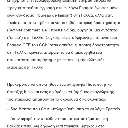
επιχείρησης. Η ενδιαφερόμενη ελληνική εταιρεία μπορεί να
πραγματοποιήσει εγγραφή στο εν λόγω Γραφείο έχοντας μόνο
έναν σύνδεσμο (“bureau de liaison”) στη Γαλλία, αλλά στην
περίπτωση που πρόκειται να ασκηθεί εμπορική δραστηριότητα
(“activité commerciale”) πρέπει να δημιουργηθεί μια οντότητα
(“entité”) στη Γαλλία. Συγκεκριμένα, σύμφωνα με το ανωτέρω
Γραφείο CFE του CCI: “όταν ασκείται εμπορική δραστηριότητα
στη Γαλλία, κρίνεται απαραίτητο να δημιουργηθεί ένα
υποκατάστημα/παράρτημα (succursale) της ελληνικής
εταιρείας στη Γαλλία.
Προκειμένου να αποκτηθούν ένα αντίγραφο Πιστοποιητικό
ύπαρξης k-bis και ένας αριθμός siret (αριθμός αναγνώρισης
της εταιρείας) απαιτούνται τα ακόλουθα δικαιολογητικά:
– δύο έντυπα που θα συμπληρωθούν από το εν λόγω Γραφείο
– όσον αφορά τον υπεύθυνο του υποκαταστήματος στη
Γαλλία: υπεύθυνη δήλωση αντί ποινικού μητρώου στο