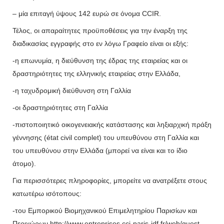
– μία επιταγή ύψους 142 ευρώ σε όνομα CCIR.
Τέλος, οι απαραίτητες προϋποθέσεις για την έναρξη της
διαδικασίας εγγραφής στο εν λόγω Γραφείο είναι οι εξής:
-η επωνυμία, η διεύθυνση της έδρας της εταιρείας και οι
δραστηριότητες της ελληνικής εταιρείας στην Ελλάδα,
-η ταχυδρομική διεύθυνση στη Γαλλία
-οι δραστηριότητες στη Γαλλία
-πιστοποιητικό οικογενειακής κατάστασης και ληξιαρχική πράξη
γέννησης (état civil complet) του υπευθύνου στη Γαλλία και
του υπευθύνου στην Ελλάδα (μπορεί να είναι και το ίδιο
άτομο).
Για περισσότερες πληροφορίες, μπορείτε να ανατρέξετε στους
κατωτέρω ισότοπους:
-του Εμπορικού Βιομηχανικού Επιμελητηρίου Παρισίων και
Περιχώρων http://www.entreprises.cci-paris-idf.fr/web/guest