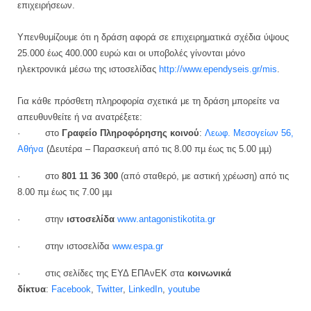
επιχειρήσεων.
Υπενθυμίζουμε ότι η δράση αφορά σε επιχειρηματικά σχέδια ύψους
25.000 έως 400.000 ευρώ και οι υποβολές γίνονται μόνο
ηλεκτρονικά μέσω της ιστοσελίδας
http://www.ependyseis.gr/mis
.
Για κάθε πρόσθετη πληροφορία σχετικά με τη δράση μπορείτε να
απευθυνθείτε ή να ανατρέξετε:
·
στο
Γραφείο Πληροφόρησης κοινού
:
Λεωφ. Μεσογείων 56,
Αθήνα
(Δευτέρα – Παρασκευή από τις 8.00 πµ έως τις 5.00 µµ)
·
στο
801 11 36 300
(από σταθερό, με αστική χρέωση) από τις
8.00 πµ έως τις 7.00 µµ
·
στην
ιστοσελίδα
www
.
antagonistikotita
.
gr
·
στην ιστοσελίδα
www.espa.gr
·
στις σελίδες της ΕΥΔ ΕΠΑνΕΚ στα
κοινωνικά
δίκτυα
:
Facebook
,
Twitter
,
Linked
Ι
n
,
youtube