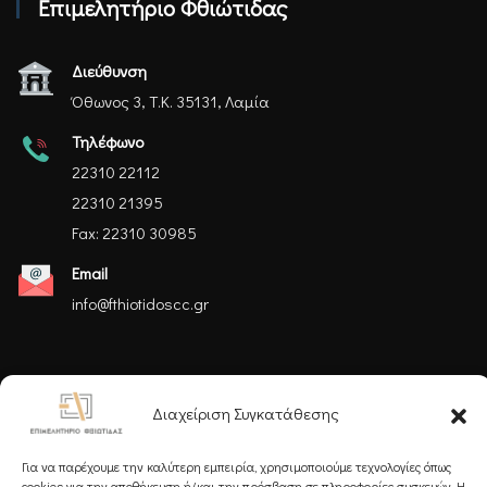
Επιμελητήριο Φθιώτιδας
Διεύθυνση
Όθωνος 3, Τ.Κ. 35131, Λαμία
Τηλέφωνο
22310 22112
22310 21395
Fax: 22310 30985
Email
info@fthiotidoscc.gr
Ακολουθήστε μας
Διαχείριση Συγκατάθεσης
Για να παρέχουμε την καλύτερη εμπειρία, χρησιμοποιούμε τεχνολογίες όπως
cookies για την αποθήκευση ή/και την πρόσβαση σε πληροφορίες συσκευών. Η