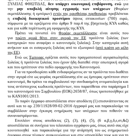
,
δεν υπάρχει οικονομική επιβάρυνση, ενώ
για
ΞΥΛΕΙΑΣ ΦΘΙΩΤΙΔΑΣ
την
μην υποβολή αίτησης εγγραφής των υπόχρεων
(Φορέων
εκμετάλλευσης ή εμπόρων)
εντός της ορισθείσας προθεσμίας
προβλέπεται
η
επιβολή διοικητικού προστίμου
ύψους επτακοσίων (700) ευρώ,
σύμφωνα με τα οριζόμενα στο άρθρο 9 παρ.4 της β)σχετικής ΚΥΑ καθώς
και για κάθε περίπτωση μη εφαρμογής της ΚΥΑ.
Πρέπει να τονιστεί ότι
Φορέας εκμετάλλευσης
είναι αυτός που
για
πρώτη φορά θέτει στην αγορά της ΕΕ
προϊόντα ξυλείας (των
κατηγοριών που αναφέρει ο κανονισμός ξυλείας). Στην κατηγορία αυτή
ανήκουν και οι εισαγωγείς ξυλείας από το εξωτερικό (
από κράτη μη μέλη
της ΕΕ
).
Ενώ ως
Έμπορας
ορίζεται αυτός που πραγματοποιεί αγοραπωλησίες
ξυλείας ή προϊόντα ξυλείας που έχουν ήδη διατεθεί στην εσωτερική αγορά
και που εμπίπτουν στο πεδίο εφαρμογής του Κανονισμού.
Για να προσδιορίσει κάθε ενδιαφερόμενος αν τα προϊόντα που διαθέτει
στην αγορά είτε ως φορέας εκμετάλλευσης είτε ως έμπορας εμπίπτουν στον
κανονισμό, θα πρέπει να συμβουλευτεί την συνδυασμένη ονοματολογία και
τους αντίστοιχους κωδικούς προϊόντων, που παρατίθεται στο παράρτημα Ι
του κανονισμού του Συμβουλίου (ΕΟΚ) 2658/87, όπως τροποποιήθηκε με
το ΚΑΝ1001/2013.
Το παρόν έγγραφο αποστέλλεται στον αποδέκτη (1) επισυνάπτοντας σε
αυτό και το αρ. 239/11928/09-02-2016 έγγραφό μας και παρακαλούμε να
συμβάλλουν στην έγκαιρη ενημέρωση των υπόχρεων που πιθανόν να
συναναστρέφονται.
Επιπλέον στους αποδέκτες (2), (3), (4), (5), (6 α,β,γ,δ,ε,στ,&ζ)
αποστέλλεται σε συνέχεια του τελευταίου εγγράφου μας, όπως αυτό σας είχε
κοινοποιηθεί
και παρακαλούμε για την ανάρτησή του ως ενημερωτικό
έγγραφο στους πίνακες ανακοινώσεων και στις ιστοσελίδες τους και για τη