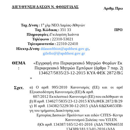
ΔΙΕΥΘΥΝΣΗ ΔΑΣΩΝ Ν. ΦΘΙΩΤΙΔΑΣ
8
Αριθμ. Πρωτ.
ο
Ταχ. Δ/νση :
1
χλμ ΝΕΟ Λαμίας-ΑΘηνών
Ταχ. Κώδικας :
351
33
ΠΡΟΣ:
Πληροφορίες :
Γκιλεφέση Ιωάννα
Τηλέφωνο :
22310-53021
Τηλεομοιοτυπία :
2
2310-22410
,
Ηλεκτρ.Δ/νση:
ddasonfthiot
@
apdthest
.
gov
.
gr
gilefio
@@
apdthest
.
gov
.
gr
ΘΕΜΑ
«Εγγραφή στο Περιφερειακό Μητρώο Φορέων Εκμετ
:
Περιφερειακό Μητρώο Εμπόρων (άρθρο 7 παρ. 2β & 
134627/5835/23-12-2015 ΚΥΑ ΦΕΚ 2872/Β/29-1
»
α) Ο αριθ. 995/2010 Κανονισμός (ΕΕ) και οι αριθ. 3
Σχετ.
Εξουσιοδότηση Κανονισμός (ΕΕ) & αριθ.
607/2012 Εκτελεστικό Κανονισμό (ΕΕ) που εκδόθηκαν σε εφ
β) Η αριθ. 134627/5835/23-12-2015 ΚΥΑ (ΦΕΚ 2872/Β/29-12-
γ) Η αριθ. 134382/5229/30-12-2015 (ΑΔΑ 6ΔΩΧ4653Π8-ΚΗΟ)
γη του τμήματος Διακίνησης και
Εμπορίας Δασικών Προϊόντων και ειδών
CITES
–Κεντρική 
Κανονισμού Ξυλείας–του Υ.Π.ΕΝ.
δ)Οι αριθ. 134387/165/12-01-2016
(ΑΔΑ 7ΝΝΝ4653Π8-3Κ
134389/181/13-01-2016 (ΑΔΑ