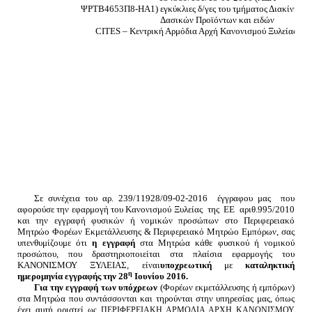
ΨΡΤΒ4653Π8-ΗΑ1) εγκύκλιες δ/γες του τμήματος Διακίνησης
Δασικών Προϊόντων και ειδών
CITES
– Κεντρική Αρμόδια Αρχή Κανονισμού Ξυλείας – τ
Σε συνέχεια του αρ. 239/11928/09-02-2016
έγγραφου μας
που
αφορούσε την εφαρμογή του Κανονισμού Ξυλείας
της
ΕΕ
αριθ.995/2010
και την ε
γγραφή φυσικών ή νομικών προσώπων στο Περιφερειακό
Μητρώο Φορέων Εκμετάλλευσης & Περιφερειακό Μητρώο Εμπόρων, σας
υπενθυμίζουμε ότι
η εγγραφή
στα Μητρώα κάθε φυσικού ή νομικού
προσώπου, που δραστηριοποιείται στα πλαίσια εφαρμογής του
ΚΑΝΟΝΙΣΜΟΥ ΞΥΛΕΙΑΣ, είναι
υποχρεωτική
με
καταληκτική
η
ημερομηνία εγγραφής
την 28
Ιουνίου 2016.
Για την εγγραφή των υπόχρεων
(Φορέων εκμετάλλευσης ή εμπόρων)
στα Μητρώα που συντάσσονται και τηρούνται στην υπηρεσίας μας, όπως
έχει αυτή οριστεί
ως ΠΕΡΙΦΕΡΕΙΑΚΗ ΑΡΜΟΔΙΑ ΑΡΧΗ ΚΑΝΟΝΙΣΜΟΥ