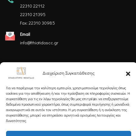
22310 22112
22310 21395
Fax: 22310 30985
Email
info@fthiotidoscc.gr
Ακολουθήστε μας
Διαχείριση Συγκατάθεσης
Για να παρέχουμε την καλύτερη εμπειρία, χρησιμοποιούμε τεχνολογίες όπως
cookies για την αποθήκευση ή/και την πρόσβαση σε πληροφορίες συσκευών. Η
συγκατάθεση για τις εν λόγω τεχνολογίες θα μας επιτρέψει να επεξεργαστούμε
δεδομένα προσωπικού χαρακτήρα, όπως συμπεριφορά περιήγησης ή μοναδικά
Εγγραφείτε στο Newsletter μας
αναγνωριστικά σε αυτόν τον ιστότοπο. Η μη συγκατάθεση ή η ανάκληση της
συγκατάθεσης, μπορεί να επηρεάσει αρνητικά ορισμένες λειτουργίες και
δυνατότητες.