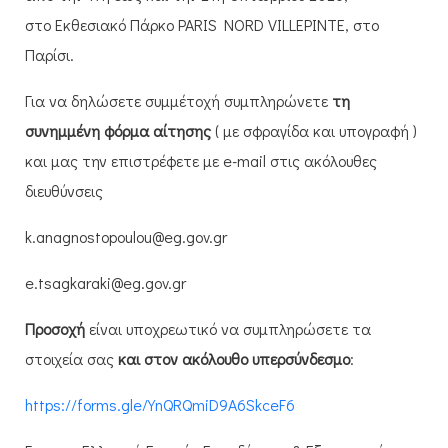
στο Εκθεσιακό Πάρκο PARIS NORD VILLEPINTE, στο
Παρίσι.
Για να δηλώσετε συμμέτοχή συμπληρώνετε
τη
συνημμένη φόρμα αίτησης
( με σφραγίδα και υπογραφή )
και μας την επιστρέφετε με e-mail στις ακόλουθες
διευθύνσεις
k.anagnostopoulou@eg.gov.gr
e.tsagkaraki@eg.gov.gr
Προσοχή
είναι υποχρεωτικό να συμπληρώσετε τα
στοιχεία σας
και στον ακόλουθο υπερσύνδεσμο
:
https://forms.gle/YnQRQmiD9A6SkceF6