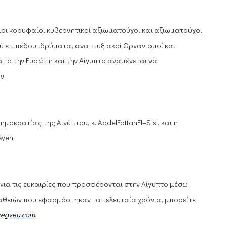
ιοι κορυφαίοι κυβερνητικοί αξιωματούχοι και αξιωματούχοι
ού επιπέδου ιδρύματα, αναπτυξιακοί Οργανισμοί και
 από την Ευρώπη και την Αίγυπτο αναμένεται να
ν.
ημοκρατίας της Αιγύπτου, κ.
Abdel
Fattah
El
–
Sisi
, και η
eyen
.
για τις ευκαιρίες που προσφέρονται στην Αίγυπτο μέσω
θειών που εφαρμόστηκαν τα τελευταία χρόνια, μπορείτε
vegveu
.
com
.