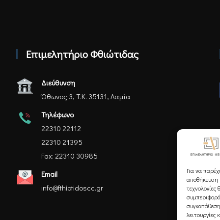
Επιμελητήριο Φθιώτιδας
Διεύθυνση
Όθωνος 3, Τ.Κ. 35131, Λαμία
Τηλέφωνο
22310 22112
22310 21395
Fax: 22310 30985
Για να παρέχ
Email
αποθήκευση ή
info@fthiotidoscc.gr
τεχνολογίες 
συμπεριφορά
συγκατάθεση
λειτουργίες 