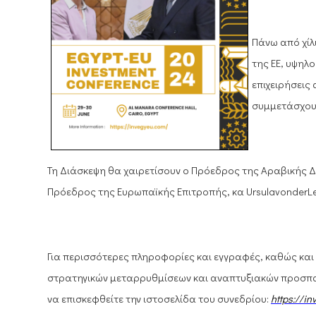
Πάνω από χίλ
της
EE
, υψηλ
επιχειρήσεις
συμμετάσχου
Τη Διάσκεψη θα χαιρετίσουν ο Πρόεδρος της Αραβικής Δ
Πρόεδρος της Ευρωπαϊκής Επιτροπής, κα
Ursula
von
der
L
Για περισσότερες πληροφορίες και εγγραφές, καθώς και 
στρατηγικών μεταρρυθμίσεων και αναπτυξιακών προσπα
να επισκεφθείτε την ιστοσελίδα του συνεδρίου:
https
://
in