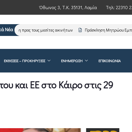
Όθωνος 3, Τ.Κ. 35131, Λαμία
Τηλ:
22310 2
κά Νέα
μέρωση προς τους μεσίτες ακινήτων
Πρόσκληση Μητρώου Εμπειρο
ΕΚΘΕΣΕΙΣ – ΠΡΟΚΗΡΥΞΕΙΣ
ΕΝΗΜΈΡΩΣΗ
ΕΠΙΚΟΙΝΩΝΊΑ
ου και EE στο Κάιρο στις 29