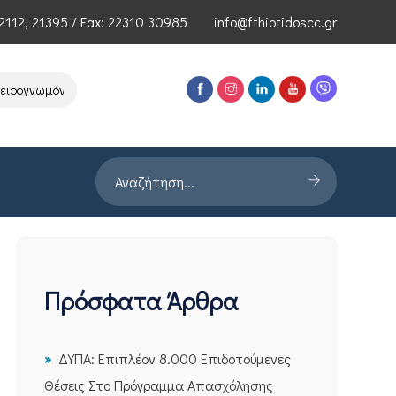
2112
,
21395
/ Fax: 22310 30985
info@fthiotidoscc.gr
γνωμόνων Τεχνολογιών Αιχμής του ΕΦΕΠΑΕ
Παρουσίαση Έρευνας P
Πρόσφατα Άρθρα
ΔΥΠΑ: Επιπλέον 8.000 Επιδοτούμενες
Θέσεις Στο Πρόγραμμα Απασχόλησης