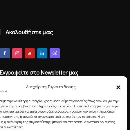
Ακολουθήστε μας
Εγγραφείτε στο Newsletter μας
Διαχείριση Συγκατάθεσης
ουμε την καλύτερη εμπειρία, χρησιμοποιούμε τεχνολογίες όπως cookies για την
Εγγραφή
/και την πρόσβαση σε πληροφορίες συσκευών. Η συγκατάθεση για τις εν λόγω
θα μας επιτρέψει να επεξεργαστούμε δεδομένα προσωπικού χαρακτήρα, όπως
 περιήγησης ή μοναδικά αναγνωριστικά σε αυτόν τον ιστότοπο. Η μη
 ή η ανάκληση της συγκατάθεσης, μπορεί να επηρεάσει αρνητικά ορισμένες
και δυνατότητες.