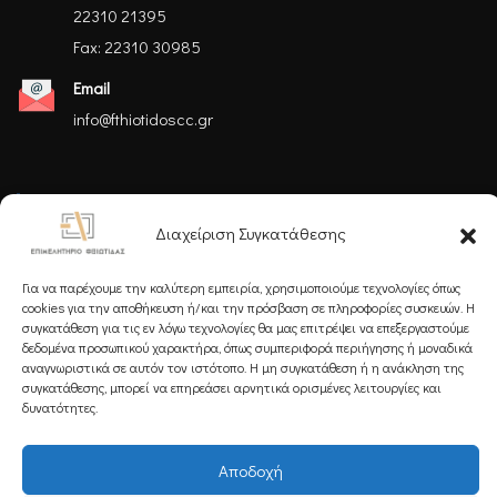
22310 21395
Fax: 22310 30985
Email
info@fthiotidoscc.gr
Ακολουθήστε μας
Διαχείριση Συγκατάθεσης
Για να παρέχουμε την καλύτερη εμπειρία, χρησιμοποιούμε τεχνολογίες όπως
cookies για την αποθήκευση ή/και την πρόσβαση σε πληροφορίες συσκευών. Η
συγκατάθεση για τις εν λόγω τεχνολογίες θα μας επιτρέψει να επεξεργαστούμε
δεδομένα προσωπικού χαρακτήρα, όπως συμπεριφορά περιήγησης ή μοναδικά
Εγγραφείτε στο Newsletter μας
αναγνωριστικά σε αυτόν τον ιστότοπο. Η μη συγκατάθεση ή η ανάκληση της
συγκατάθεσης, μπορεί να επηρεάσει αρνητικά ορισμένες λειτουργίες και
δυνατότητες.
Αποδοχή
Εγγραφή