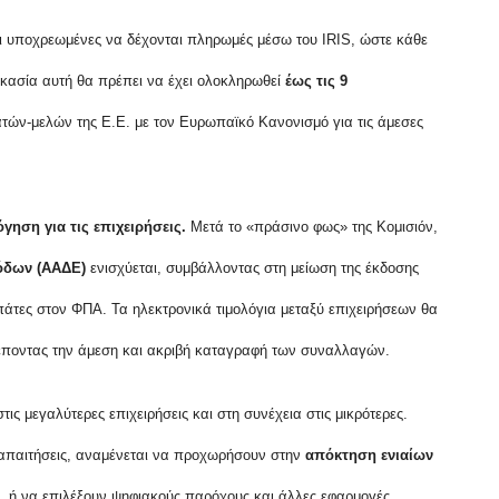
ναι υποχρεωμένες να δέχονται πληρωμές μέσω του IRIS, ώστε κάθε
ικασία αυτή θα πρέπει να έχει ολοκληρωθεί
έως τις 9
ών-μελών της Ε.Ε. με τον Ευρωπαϊκό Κανονισμό για τις άμεσες
γηση για τις επιχειρήσεις.
Μετά το «πράσινο φως» της Κομισιόν,
όδων (ΑΑΔΕ)
ενισχύεται, συμβάλλοντας στη μείωση της έκδοσης
πάτες στον ΦΠΑ. Τα ηλεκτρονικά τιμολόγια μεταξύ επιχειρήσεων θα
έποντας την άμεση και ακριβή καταγραφή των συναλλαγών.
ις μεγαλύτερες επιχειρήσεις και στη συνέχεια στις μικρότερες.
ς απαιτήσεις, αναμένεται να προχωρήσουν στην
απόκτηση ενιαίων
 ή να επιλέξουν ψηφιακούς παρόχους και άλλες εφαρμογές