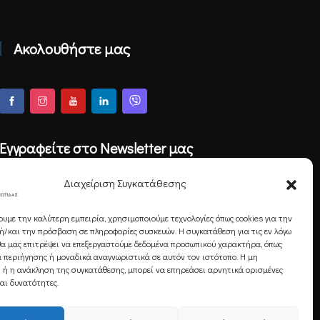
Ακολουθήστε μας
Εγγραφείτε στο Newsletter μας
Διαχείριση Συγκατάθεσης
ουμε την καλύτερη εμπειρία, χρησιμοποιούμε τεχνολογίες όπως cookies για την
Εγγραφή
/και την πρόσβαση σε πληροφορίες συσκευών. Η συγκατάθεση για τις εν λόγω
θα μας επιτρέψει να επεξεργαστούμε δεδομένα προσωπικού χαρακτήρα, όπως
 περιήγησης ή μοναδικά αναγνωριστικά σε αυτόν τον ιστότοπο. Η μη
 ή η ανάκληση της συγκατάθεσης, μπορεί να επηρεάσει αρνητικά ορισμένες
και δυνατότητες.