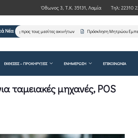
Όθωνος 3, Τ.Κ. 35131, Λαμία
Τηλ:
22310 2
κά Νέα
έρωση προς τους μεσίτες ακινήτων
Πρόσκληση Μητρώου Εμπειρογ
ΕΚΘΕΣΕΙΣ – ΠΡΟΚΗΡΥΞΕΙΣ
ΕΝΗΜΈΡΩΣΗ
ΕΠΙΚΟΙΝΩΝΊΑ
για ταμειακές μηχανές, POS