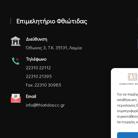
Επιμελητήριο Φθιώτιδας
Διεύθυνση
Όθωνος 3, Τ.Κ. 35131, Λαμία
Τηλέφωνο
22310 22112
22310 21395
Fax: 22310 30985
Για να παρέχ
Email
αποθήκευση ή
info@fthiotidoscc.gr
τεχνολογίες 
συμπεριφορά
συγκατάθεση
λειτουργίες 