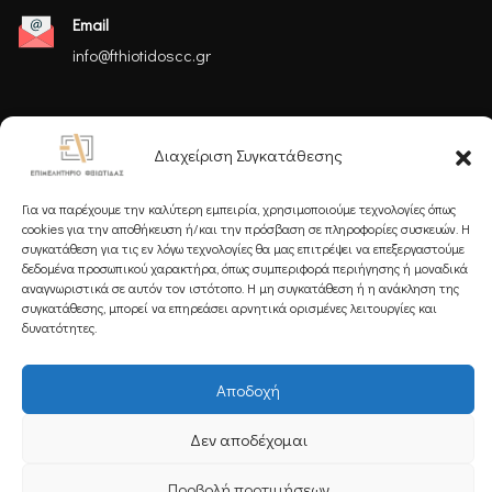
Email
info@fthiotidoscc.gr
Ακολουθήστε μας
Διαχείριση Συγκατάθεσης
Για να παρέχουμε την καλύτερη εμπειρία, χρησιμοποιούμε τεχνολογίες όπως
cookies για την αποθήκευση ή/και την πρόσβαση σε πληροφορίες συσκευών. Η
συγκατάθεση για τις εν λόγω τεχνολογίες θα μας επιτρέψει να επεξεργαστούμε
δεδομένα προσωπικού χαρακτήρα, όπως συμπεριφορά περιήγησης ή μοναδικά
Εγγραφείτε στο Newsletter μας
αναγνωριστικά σε αυτόν τον ιστότοπο. Η μη συγκατάθεση ή η ανάκληση της
συγκατάθεσης, μπορεί να επηρεάσει αρνητικά ορισμένες λειτουργίες και
δυνατότητες.
Αποδοχή
Εγγραφή
Δεν αποδέχομαι
Προβολή προτιμήσεων