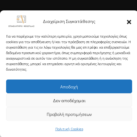
Ακολουθήστε μας
Διαχείριση Συγκατάθεσης
Για να παρέχουμε την καλύτερη εμπειρία, χρησιμοποιούμε τεχνολογίες όπως
cookies για την αποθήκευση ή/και την πρόσβαση σε πληροφορίες συσκευών. Η
συγκατάθεση για τις εν λόγω τεχνολογίες θα μας επιτρέψει να επεξεργαστούμε
δεδομένα προσωπικού χαρακτήρα, όπως συμπεριφορά περιήγησης ή μοναδικά
Εγγραφείτε στο Newsletter μας
αναγνωριστικά σε αυτόν τον ιστότοπο. Η μη συγκατάθεση ή η ανάκληση της
συγκατάθεσης, μπορεί να επηρεάσει αρνητικά ορισμένες λειτουργίες και
δυνατότητες.
Αποδοχή
Εγγραφή
Δεν αποδέχομαι
Copyright 2025 Powered by
Knowledge A.E.
Προβολή προτιμήσεων
Πολιτική Cookies