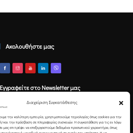
Ακολουθήστε μας
Εγγραφείτε στο Newsletter μας
Διαχείριση Συγκατάθεσης
ουμε την καλύτερη εμπειρία, χρησιμοποιούμε τεχνολογίες όπως cookies για την
Εγγραφή
/και την πρόσβαση σε πληροφορίες συσκευών. Η συγκατάθεση για τις εν λόγω
θα μας επιτρέψει να επεξεργαστούμε δεδομένα προσωπικού χαρακτήρα, όπως
 περιήγησης ή μοναδικά αναγνωριστικά σε αυτόν τον ιστότοπο. Η μη