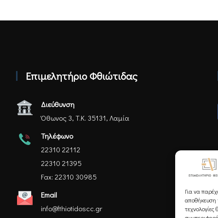
Επιμελητήριο Φθιώτιδας
Διεύθυνση
Όθωνος 3, Τ.Κ. 35131, Λαμία
Τηλέφωνο
22310 22112
22310 21395
Fax: 22310 30985
Για να παρέχ
Email
αποθήκευση ή
info@fthiotidoscc.gr
τεχνολογίες 
συμπεριφορά