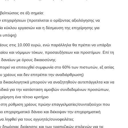
ελτιώσεις σε έξι σημεία:
ν επιχειρήσεων (προτείνεται ο ορίζοντας αξιολόγησης να
ία κύκλου εργασιών και η δέσμευση της επιχείρησης για
αι υπόψη)
ους στις 10.000 ευρώ, ενώ παράλληλα θα πρέπει‭‬ να ‭‬υπάρξει‭‬
ίου‭‭ ‬και ‬νόμιμων τόκων,‭ ‬προσαυξήσεων και προστίμων. Επί‭ ‬τη‭
ς δανείων με όρους δικαιοσύνης
μπορεί να επιτευχθεί συμφωνία στο 60% των πιστωτών, εξ αιτίας
υ χρέους και δεν επιτρέπει την αναδιάρθρωση)
α δικαιολογητικά‭ ‬μπορούν να αναζητηθούν αυτεπάγγελτα και να
ιδικά για‭ την κατάσταση αμοιβών συνδεδεμένων προσώπων,‭
πιχείρηση ένα τέτοιο κριτήριο
τη ρύθμιση χρέους‭ ‬πρώην επαγγελματίες/‭συνταξιούχοι που
‭‬λάβει επιχειρηματικό δάνειο και διέκοψαν την επιχειρηματική
να ληφθεί για τους εγγυητές/συνοφειλέτες
εχών‭ δημόσιας‭ ‬διοίκησης και‭‬ ‭των τραπεζικών στελεχών για τις