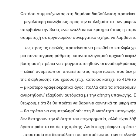
Ωστόσο συμμετέχοντας στη δημόσια διαβούλευση προτείνει β
– μεγαλύτερη ευελιξία ως προς την επιλεξιμότητα των μικρώ
υπερβαίνει την 3ετία, ενώ εναλλακτικά κριτήρια όπως η πορε
συμμετοχή σε οργανωμένο συνεργατικό σχήμα να λαμβάνετ
– ως προς τις οφειλές, προτείνεται να μειωθεί το κατώφλι χρέ
μια ‬συντεταγμένη ρύθμιση‭ ‬ επανυπολογισμού‭ ‬αρχικού‭ ‬κεφαλα
βάση‭ ‬αυτή πρέπει‭ ‬να πραγματοποιηθούν οι αναδιαρθρώσει
– ειδική αντιμετώπιση απαιτείται στις περιπτώσεις που δεν 
της διάρθρωσης του χρέους (π.χ. κάποιος κατέχει το 41% το
– μικρότερο γραφειοκρατικό άγος: πολλά ‬από τα απαιτούμεν
αναρτηθούν/ εξαχθούν αυτόματα με την αίτηση υπαγωγής. Ε
‬θεωρούμε‭ ότι‭ ‬δε‭ ‬θα‭ πρέπει να βαραίνει αρνητικά τη μικρή ε
– θα πρέπει να συμπεριληφθούν στη‭ δυνατότητα υπαγωγής σ
δεν‭ ‬διατηρούν την‭‬ ιδιότητα του επιχειρηματία,‭ αλλά‭ ‬είχαν 
δραστηριότητα εντός της κρίσης. Αντίστοιχη μέριμνα πρέπει 
-‬ ‭‬προστασία‭ ‭και‭ ‬‭διασφάλιση‭ ‬του‭‬ ακαταδίωκτου‭ των‭ ‬στελ