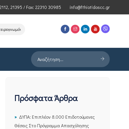
2112
,
21395
/ Fax: 22310 30985
info@fthiotidoscc.gr
ογνωμόνων Τεχνολογιών Αιχμής του ΕΦΕΠΑΕ
Παρουσίαση Έρευνας 
Πρόσφατα Άρθρα
ΔΥΠΑ: Επιπλέον 8.000 Επιδοτούμενες
Θέσεις Στο Πρόγραμμα Απασχόλησης