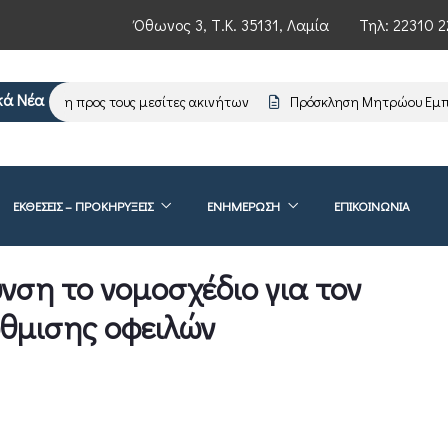
Όθωνος 3, Τ.Κ. 35131, Λαμία
Τηλ:
22310 2
κά Νέα
ημέρωση προς τους μεσίτες ακινήτων
Πρόσκληση Μητρώου Εμπειρ
ΕΚΘΕΣΕΙΣ – ΠΡΟΚΗΡΥΞΕΙΣ
ΕΝΗΜΈΡΩΣΗ
ΕΠΙΚΟΙΝΩΝΊΑ
νση το νομοσχέδιο για τον
ύθμισης οφειλών