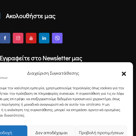
Ακολουθήστε μας
Εγγραφείτε στο Newsletter μας
Διαχείριση Συγκατάθεσης
ουμε την καλύτερη εμπειρία, χρησιμοποιούμε τεχνολογίες όπως cookies για την
Εγγραφή
/και την πρόσβαση σε πληροφορίες συσκευών. Η συγκατάθεση για τις εν λόγω
θα μας επιτρέψει να επεξεργαστούμε δεδομένα προσωπικού χαρακτήρα, όπως
 περιήγησης ή μοναδικά αναγνωριστικά σε αυτόν τον ιστότοπο. Η μη
 ή η ανάκληση της συγκατάθεσης, μπορεί να επηρεάσει αρνητικά ορισμένες
και δυνατότητες.
οδοχή
Δεν αποδέχομαι
Προβολή προτιμήσεων