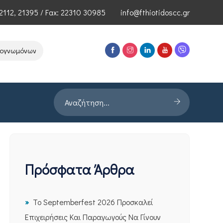
2112
,
21395
/ Fax: 22310 30985
info@fthiotidoscc.gr
μόνων Τεχνολογιών Αιχμής του ΕΦΕΠΑΕ
Παρουσίαση Έρευνας PRORA
Πρόσφατα Άρθρα
Το Septemberfest 2026 Προσκαλεί
Επιχειρήσεις Και Παραγωγούς Να Γίνουν