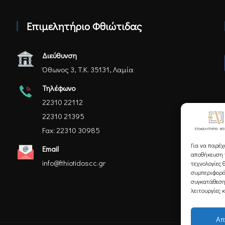
Επιμελητήριο Φθιώτιδας
Διεύθυνση
Όθωνος 3, Τ.Κ. 35131, Λαμία
Τηλέφωνο
22310 22112
22310 21395
Fax: 22310 30985
Για να παρέχ
Email
αποθήκευση ή
info@fthiotidoscc.gr
τεχνολογίες 
συμπεριφορά
συγκατάθεση
λειτουργίες 
Απ