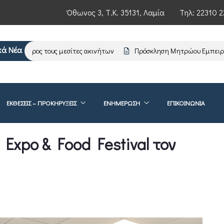
Όθωνος 3, Τ.Κ. 35131, Λαμία
Τηλ:
22310 2
κά Νέα
ση προς τους μεσίτες ακινήτων
Πρόσκληση Μητρώου Εμπειρογνω
ΕΚΘΕΣΕΙΣ – ΠΡΟΚΗΡΥΞΕΙΣ
ΕΝΗΜΈΡΩΣΗ
ΕΠΙΚΟΙΝΩΝΊΑ
 Expo & Food Festival τον