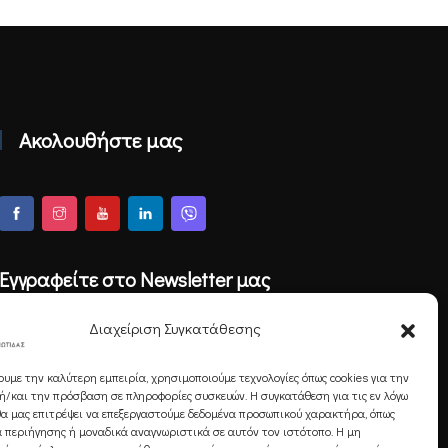
Ακολουθήστε μας
Εγγραφείτε στο Newsletter μας
Διαχείριση Συγκατάθεσης
ουμε την καλύτερη εμπειρία, χρησιμοποιούμε τεχνολογίες όπως cookies για την
Εγγραφή
/και την πρόσβαση σε πληροφορίες συσκευών. Η συγκατάθεση για τις εν λόγω
θα μας επιτρέψει να επεξεργαστούμε δεδομένα προσωπικού χαρακτήρα, όπως
 περιήγησης ή μοναδικά αναγνωριστικά σε αυτόν τον ιστότοπο. Η μη