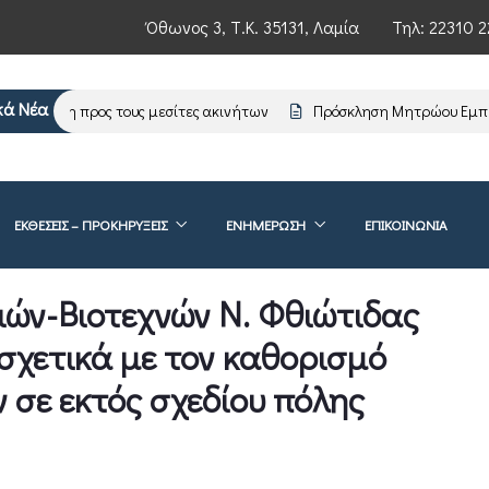
Όθωνος 3, Τ.Κ. 35131, Λαμία
Τηλ:
22310 2
κά Νέα
ρωση προς τους μεσίτες ακινήτων
Πρόσκληση Μητρώου Εμπειρογ
ΕΚΘΕΣΕΙΣ – ΠΡΟΚΗΡΥΞΕΙΣ
ΕΝΗΜΈΡΩΣΗ
ΕΠΙΚΟΙΝΩΝΊΑ
ών-Βιοτεχνών Ν. Φθιώτιδας
 σχετικά με τον καθορισμό
 σε εκτός σχεδίου πόλης