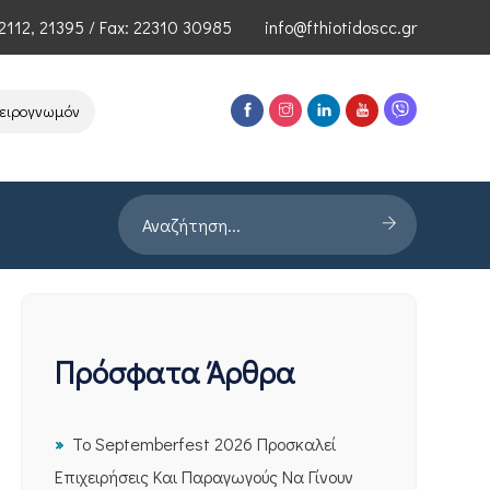
2112
,
21395
/ Fax: 22310 30985
info@fthiotidoscc.gr
νωμόνων Τεχνολογιών Αιχμής του ΕΦΕΠΑΕ
Παρουσίαση Έρευνας PRO
Πρόσφατα Άρθρα
Το Septemberfest 2026 Προσκαλεί
Επιχειρήσεις Και Παραγωγούς Να Γίνουν