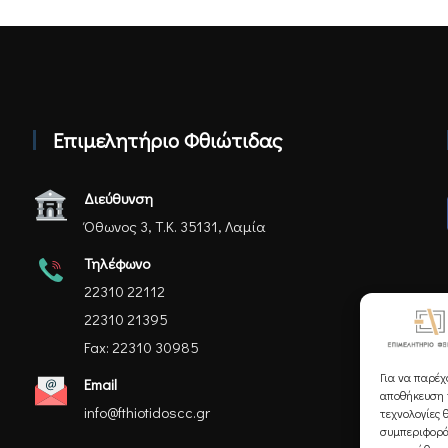
Επιμελητήριο Φθιώτιδας
Διεύθυνση
Όθωνος 3, Τ.Κ. 35131, Λαμία
Τηλέφωνο
22310 22112
22310 21395
Fax: 22310 30985
Για να παρέχ
Email
αποθήκευση ή
info@fthiotidoscc.gr
τεχνολογίες 
συμπεριφορά