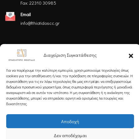
Fax: 22310 30985
Email
info@fthiotidoscc.gr
Ακολουθήστε μας
Διαχείριση Συγκατάθεσης
Για να παρέχουμε την καλύτερη εμπειρία, χρησιμοποιούμε τεχνολογίες όπως
cookies για την αποθήκευση ή/και την πρόσβαση σε πληροφορίες συσκευών. Η
συγκατάθεση για τις εν λόγω τεχνολογίες θα μας επιτρέψει να επεξεργαστούμε
δεδομένα προσωπικού χαρακτήρα, όπως συμπεριφορά περιήγησης ή μοναδικά
Εγγραφείτε στο Newsletter μας
αναγνωριστικά σε αυτόν τον ιστότοπο. Η μη συγκατάθεση ή η ανάκληση της
συγκατάθεσης, μπορεί να επηρεάσει αρνητικά ορισμένες λειτουργίες και
δυνατότητες.
Αποδοχή
Εγγραφή
Δεν αποδέχομαι