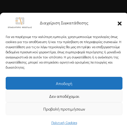
Ακολουθήστε μας
Διαχείριση Συγκατάθεσης
Για να παρέχουμε την καλύτερη εμπειρία, χρησιμοποιούμε τεχνολογίες όπως
cookies για την αποθήκευση ή/και την πρόσβαση σε πληροφορίες συσκευών. Η
συγκατάθεση για τις εν λόγω τεχνολογίες θα μας επιτρέψει να επεξεργαστούμε
δεδομένα προσωπικού χαρακτήρα, όπως συμπεριφορά περιήγησης ή μοναδικά
Εγγραφείτε στο Newsletter μας
αναγνωριστικά σε αυτόν τον ιστότοπο. Η μη συγκατάθεση ή η ανάκληση της
συγκατάθεσης, μπορεί να επηρεάσει αρνητικά ορισμένες λειτουργίες και
δυνατότητες.
Αποδοχή
Εγγραφή
Δεν αποδέχομαι
Copyright 2025 Powered by
Knowledge A.E.
Προβολή προτιμήσεων
Πολιτική Cookies