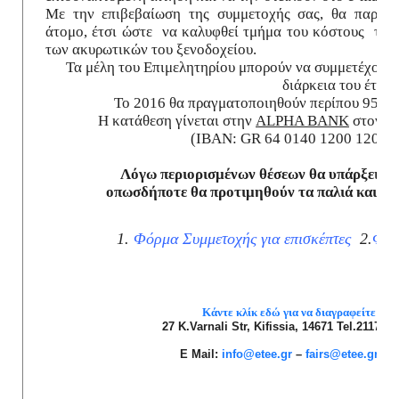
Με την επιβεβαίωση της συμμετοχής σας, θα παρακ
άτομο, έτσι ώστε να καλυφθεί τμήμα του κόστους των
των ακυρωτικών του ξενοδοχείου.
Τα μέλη του Επιμελητηρίου μπορούν να συμμετέχουν σ
διάρκεια του έτους
To
2016 θα πραγματοποιηθούν περίπου 95 διεθ
Η κατάθεση γίνεται στην
ALPHA BANK
στον λ
(IBAN: GR 64 0140 1200 1200 0
Λόγω περιορισμένων θέσεων θα υπάρξει σε
οπωσδήποτε θα προτιμηθούν τα παλιά και νέα μ
1.
Φόρμα Συμμετοχής για επισκέπτες
2.
Φόρ
Κάντε κλίκ εδώ για να διαγραφείτε από 
27 K.Varnali Str, Kifissia, 14671 Tel.211700
E Mail:
info@etee.gr
–
fairs@etee.gr
We