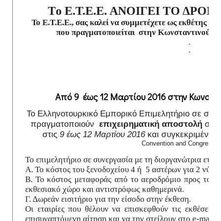
T
ο Ε.Τ.Ε.Ε. ΑΝΟΙΓΕΙ ΤΟ ΔΡΟ
Το Ε.Τ.Ε.Ε., σας καλεί να συμμετέχετε ως εκθέτης σ
που πραγματοποιείται στην Κωνσταντινούπολη
Από 9 έως 12 Μαρτίου 2016 στην Κωνστα
Το Ελληνοτουρκικό Εμπορικό Επιμελητήριο σε συνε
πραγματοποιούν
επιχειρηματική αποστολή
στα
στις
9 έως 12 Μαρτίου
2016
και συγκεκριμένα σ
Convention and Congress C
Το επιμελητήριο σε συνεργασία με τη διοργανώτρια εται
Α. Το κόστος του ξενοδοχείου 4 ή 5 αστέρων για 2 νύχτε
Β. Το κόστος μεταφοράς από το αεροδρόμιο προς το ξε
εκθεσιακό χώρο και αντιστρόφως καθημερινά.
Γ. Δωρεάν εισιτήριο για την είσοδο στην έκθεση.
Οι εταιρίες που θέλουν να επισκεφθούν τις εκθέσεις
επισυναπτόμενη αίτηση και να την στείλουν στ
o
e-mail