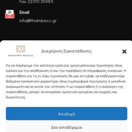
Fax: 22310 30985
Email
info@fthiotidoscc.gr
Ακολουθήστε μας
Διαχείριση Συγκατάθεσης
Για να παρέχουμε την καλύτερη εμπειρία, χρησιμοποιούμε τεχνολογίες όπως
cookies για την αποθήκευση ή/και την πρόσβαση σε πληροφορίες συσκευών. Η
συγκατάθεση για τις εν λόγω τεχνολογίες θα μας επιτρέψει να επεξεργαστούμε
δεδομένα προσωπικού χαρακτήρα, όπως συμπεριφορά περιήγησης ή μοναδικά
Εγγραφείτε στο Newsletter μας
αναγνωριστικά σε αυτόν τον ιστότοπο. Η μη συγκατάθεση ή η ανάκληση της
συγκατάθεσης, μπορεί να επηρεάσει αρνητικά ορισμένες λειτουργίες και
δυνατότητες.
Αποδοχή
Εγγραφή
Δεν αποδέχομαι