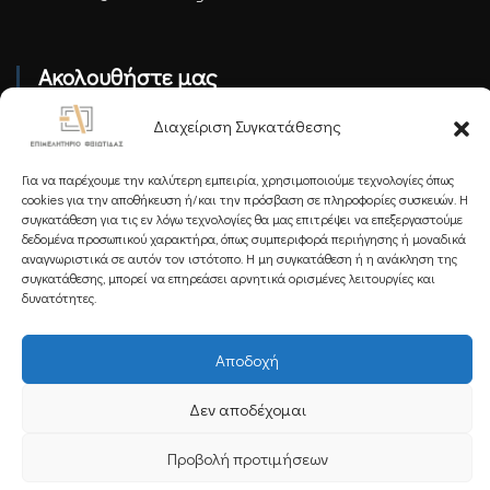
Ακολουθήστε μας
Διαχείριση Συγκατάθεσης
Για να παρέχουμε την καλύτερη εμπειρία, χρησιμοποιούμε τεχνολογίες όπως
cookies για την αποθήκευση ή/και την πρόσβαση σε πληροφορίες συσκευών. Η
συγκατάθεση για τις εν λόγω τεχνολογίες θα μας επιτρέψει να επεξεργαστούμε
Εγγραφείτε στο Newsletter μας
δεδομένα προσωπικού χαρακτήρα, όπως συμπεριφορά περιήγησης ή μοναδικά
αναγνωριστικά σε αυτόν τον ιστότοπο. Η μη συγκατάθεση ή η ανάκληση της
συγκατάθεσης, μπορεί να επηρεάσει αρνητικά ορισμένες λειτουργίες και
δυνατότητες.
Εγγραφή
Αποδοχή
Δεν αποδέχομαι
Copyright 2025 Powered by
Knowledge A.E.
Προβολή προτιμήσεων