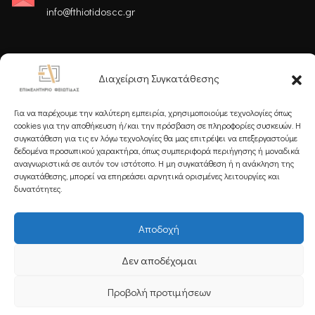
info@fthiotidoscc.gr
Ακολουθήστε μας
Διαχείριση Συγκατάθεσης
Για να παρέχουμε την καλύτερη εμπειρία, χρησιμοποιούμε τεχνολογίες όπως
cookies για την αποθήκευση ή/και την πρόσβαση σε πληροφορίες συσκευών. Η
συγκατάθεση για τις εν λόγω τεχνολογίες θα μας επιτρέψει να επεξεργαστούμε
δεδομένα προσωπικού χαρακτήρα, όπως συμπεριφορά περιήγησης ή μοναδικά
Εγγραφείτε στο Newsletter μας
αναγνωριστικά σε αυτόν τον ιστότοπο. Η μη συγκατάθεση ή η ανάκληση της
συγκατάθεσης, μπορεί να επηρεάσει αρνητικά ορισμένες λειτουργίες και
δυνατότητες.
Αποδοχή
Εγγραφή
Δεν αποδέχομαι
Προβολή προτιμήσεων
Copyright 2025 Powered by
Knowledge A.E.