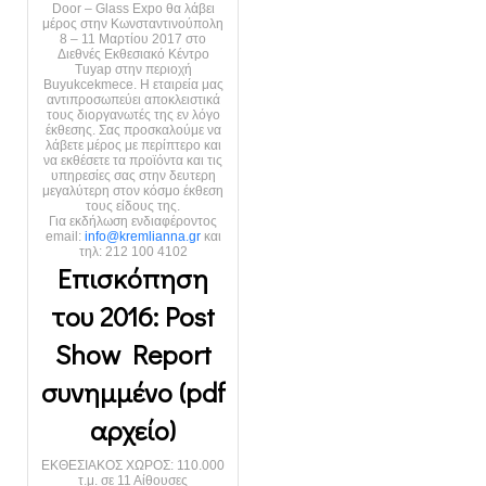
Door – Glass Expo θα λάβει
μέρος στην Κωνσταντινούπολη
8 – 11 Μαρτίου 2017 στο
Διεθνές Εκθεσιακό Κέντρο
Tuyap στην περιοχή
Buyukcekmece. Η εταιρεία μας
αντιπροσωπεύει αποκλειστικά
τους διοργανωτές της εν λόγο
έκθεσης. Σας προσκαλούμε να
λάβετε μέρος με περίπτερο και
να εκθέσετε τα προϊόντα και τις
υπηρεσίες σας στην δευτερη
μεγαλύτερη στον κόσμο έκθεση
τους είδους της.
Για εκδήλωση ενδιαφέροντος
email:
info@kremlianna.gr
και
τηλ: 212 100 4102
Επισκόπηση
του 2016: Post
Show Report
συνημμένο (pdf
αρχείο)
ΕΚΘΕΣΙΑΚΟΣ ΧΩΡΟΣ: 110.000
τ.μ. σε 11 Αίθουσες