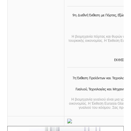
9η Διεθνή Έκθεση με Πόρτες, Εξώφυλλα
Φυ
Η βιομηχανία πόρτας και θυρών είναι
τουρκικής οικονομίας. Η Έκθεση Euras
το
ΕΚΘΕΣΗ Τ
7η Έκθεση Προϊόντων και Τεχνολογίες
Γυαλιού, Τεχνολογίες και Μηχανήματ
Η βιομηχανία γυαλιού είναι μια γρήγ
οικονομίας. Η Έκθεση Eurasia Glass Fai
γυαλιού του κόσμου. Σας προσφέρε