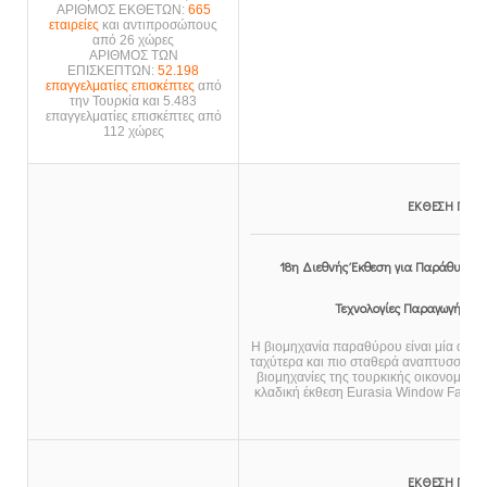
ΑΡΙΘΜΟΣ ΕΚΘΕΤΩΝ:
665
εταιρείες
και αντιπροσώπους
από 26 χώρες
ΑΡΙΘΜΟΣ ΤΩΝ
ΕΠΙΣΚΕΠΤΩΝ:
52.198
επαγγελματίες επισκέπτες
από
την Τουρκία και 5.483
επαγγελματίες επισκέπτες από
112 χώρες
ΕΚΘΕΣΗ ΠΟΡΤ
18η Διεθνής Έκθεση για Παράθυρα, 
Τεχνολογίες Παραγωγής και
Η βιομηχανία παραθύρου είναι μία από τ
ταχύτερα και πιο σταθερά αναπτυσσόμε
βιομηχανίες της τουρκικής οικονομίας.
κλαδική έκθεση Eurasia Window Fair εί
ΕΚΘΕΣΗ ΠΟΡΤ