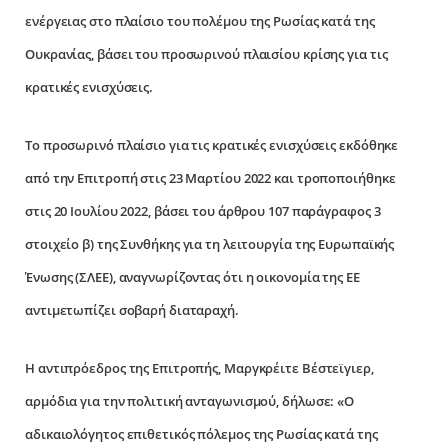
ενέργειας στο πλαίσιο του πολέμου της Ρωσίας κατά της
Ουκρανίας, βάσει του προσωρινού πλαισίου κρίσης για τις
κρατικές ενισχύσεις.
To προσωρινό πλαίσιο για τις κρατικές ενισχύσεις εκδόθηκε
από την Επιτροπή στις 23 Μαρτίου 2022 και τροποποιήθηκε
στις 20 Ιουλίου 2022, βάσει του άρθρου 107 παράγραφος 3
στοιχείο β) της Συνθήκης για τη λειτουργία της Ευρωπαϊκής
Ένωσης (ΣΛΕΕ), αναγνωρίζοντας ότι η οικονομία της ΕΕ
αντιμετωπίζει σοβαρή διαταραχή.
Η αντιπρόεδρος της Επιτροπής, Μαργκρέιτε Βέστεϊγιερ,
αρμόδια για την πολιτική ανταγωνισμού, δήλωσε: «Ο
αδικαιολόγητος επιθετικός πόλεμος της Ρωσίας κατά της