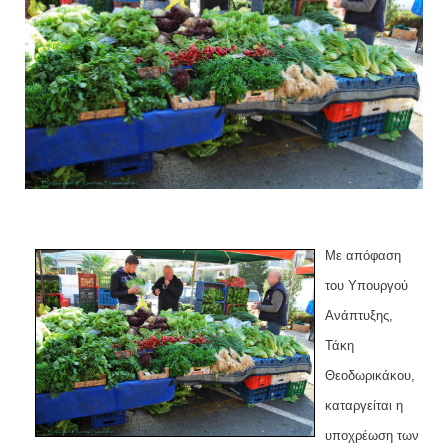
Με απόφαση
του Υπουργού
Ανάπτυξης,
Τάκη
Θεοδωρικάκου,
καταργείται η
υποχρέωση των