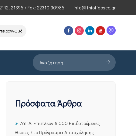
2112
,
21395
/ Fax: 22310 30985
info@fthiotidoscc.gr
ρογνωμόνων Τεχνολογιών Αιχμής του ΕΦΕΠΑΕ
Παρουσίαση Έρευνας
Πρόσφατα Άρθρα
ΔΥΠΑ: Επιπλέον 8.000 Επιδοτούμενες
Θέσεις Στο Πρόγραμμα Απασχόλησης