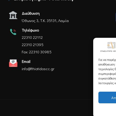
Διεύθυνση
Όθωνος 3, Τ.Κ. 35131, Λαμία
Τηλέφωνο
22310 22112
22310 21395
Fax: 22310 30985
Για να παρέχ
Email
αποθήκευση ή
info@fthiotidoscc.gr
τεχνολογίες 
συμπεριφορά
συγκατάθεση
λειτουργίες 
Απ