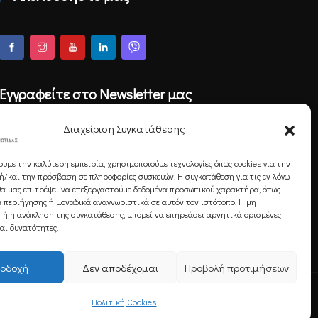
Εγγραφείτε στο Newsletter μας
Διαχείριση Συγκατάθεσης
ουμε την καλύτερη εμπειρία, χρησιμοποιούμε τεχνολογίες όπως cookies για την
Εγγραφή
/και την πρόσβαση σε πληροφορίες συσκευών. Η συγκατάθεση για τις εν λόγω
θα μας επιτρέψει να επεξεργαστούμε δεδομένα προσωπικού χαρακτήρα, όπως
 περιήγησης ή μοναδικά αναγνωριστικά σε αυτόν τον ιστότοπο. Η μη
 ή η ανάκληση της συγκατάθεσης, μπορεί να επηρεάσει αρνητικά ορισμένες
και δυνατότητες.
οδοχή
Δεν αποδέχομαι
Προβολή προτιμήσεων
Πολιτική Cookies