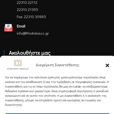
22310 22112
22310 21395
Fax: 22310 30985
Email
info@fthiotidoscc.gr
Ακολουθήστε μας
Διαχείριση Συγκατάθεσης
Για να παρέχουμε την καλύτερη εμπειρία, χρησιμοποιούμε τεχνολογίες όπως
cookies για την αποθήκευση ή/και την πρόσβαση σε πληροφορίες συσκευών. Η
συγκατάθεση για τις εν λόγω τεχνολογίες θα μας επιτρέψει να επεξεργαστούμε
Εγγραφείτε στο Newsletter μας
δεδομένα προσωπικού χαρακτήρα, όπως συμπεριφορά περιήγησης ή μοναδικά
αναγνωριστικά σε αυτόν τον ιστότοπο. Η μη συγκατάθεση ή η ανάκληση της
συγκατάθεσης, μπορεί να επηρεάσει αρνητικά ορισμένες λειτουργίες και
δυνατότητες.