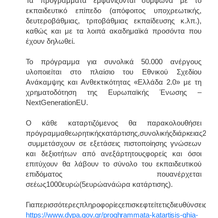
Τα προγράμματα εμφανίζονται σύμφωνα με το
εκπαιδευτικό επίπεδο (απόφοιτος υποχρεωτικής,
δευτεροβάθμιας, τριτοβάθμιας εκπαίδευσης κ.λπ.),
καθώς και με τα λοιπά ακαδημαϊκά προσόντα που
έχουν δηλωθεί.
Το πρόγραμμα για συνολικά 50.000 ανέργους
υλοποιείται στο πλαίσιο του Εθνικού Σχεδίου
Ανάκαμψης και Ανθεκτικότητας «Ελλάδα 2.0» με τη
χρηματοδότηση της Ευρωπαϊκής Ένωσης –
NextGenerationEU.
Ο κάθε καταρτιζόμενος θα παρακολουθήσει
πρόγραμμαθεωρητικήςκατάρτισης,
συνολικής
διάρκειας
200
συμμετάσχουν σε εξετάσεις πιστοποίησης γνώσεων
και δεξιοτήτων από ανεξάρτητουςφορείς και όσοι
επιτύχουν θα λάβουν το σύνολο του εκπαιδευτικού
επιδόματος πουανέρχεται
σεέως1000ευρώ(5ευρώανάώρα κατάρτισης).
Γιαπερισσότερεςπληροφορίεςεπισκεφτείτετιςδιευθύνσεις:
https://www.dypa.gov.gr/proghrammata-katartisis-ghia-