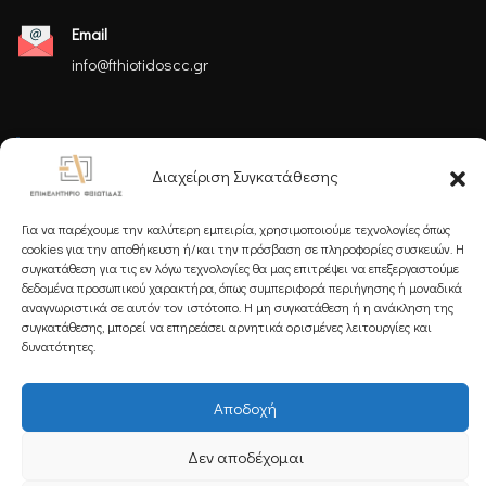
Email
info@fthiotidoscc.gr
Ακολουθήστε μας
Διαχείριση Συγκατάθεσης
Για να παρέχουμε την καλύτερη εμπειρία, χρησιμοποιούμε τεχνολογίες όπως
cookies για την αποθήκευση ή/και την πρόσβαση σε πληροφορίες συσκευών. Η
συγκατάθεση για τις εν λόγω τεχνολογίες θα μας επιτρέψει να επεξεργαστούμε
δεδομένα προσωπικού χαρακτήρα, όπως συμπεριφορά περιήγησης ή μοναδικά
Εγγραφείτε στο Newsletter μας
αναγνωριστικά σε αυτόν τον ιστότοπο. Η μη συγκατάθεση ή η ανάκληση της
συγκατάθεσης, μπορεί να επηρεάσει αρνητικά ορισμένες λειτουργίες και
δυνατότητες.
Αποδοχή
Εγγραφή
Δεν αποδέχομαι