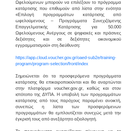
Ωφελούμενων μπορούν να επιλέξουν το πρόγραμμα
κατάρτισης που επιθυμούν από λίστα στην ενότητα
«Επιλογή προγραμμάτων κατάρτισης από
ωφελούμενους – Προγράμματα Συνεχιζόμενης
Επαγγελματικής Κατάρτισης για 50.000
Ωφελούμενους Ανέργους σε ψηφιακές και πράσινες
δεξιότητες και σε δεξιότητες οικονομικού
εγγραμματισμού» στη διεύθυνση:
https://app.cloud.voucher.gov.gr/oaed-sub2e/training-
program/program-selection/front/index
Σημειώνεται ότι τα προσφερόμενα προγράμματα
κατάρτισης θα επικαιροποιούνται και θα αναρτώνται
στην πλατφόρμα voucher.
gov
.
gr
, καθώς και στον
ιστότοπο της ΔΥΠΑ. H υποβολή των προγραμμάτων
κατάρτισης από τους παρόχους παραμένει ανοικτή,
συνεπώς η λίστα των προσφερόμενων
προγραμμάτων θα εμπλουτίζεται συνεχώς μετά την
έγκρισή τους από ανεξάρτητο αξιολογητή.