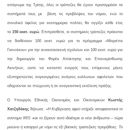
απόγευμα της Τρίτης, όλες οι τράπεζες θα έχουν προσαρμόσει τα
συστήματά τους με βάση τις προβλέψεις του νόμου, ενώ το
συνολικό όφελος για εκατομμύρια πολίτες θα αγγίζει κάθε έτος
τα
150 εκατ. ευρώ
. Επιπρόσθετα, οι συστημικές τράπεζες πρόκειται
να διαθέσουν 100 εκατ. ευρώ για το πρόγραμμα «Μαριέττα
Γιαννάκου» για την ανακατασκευή σχολείων και 100 εκατ. ευρώ για
την δημιουργία του Φορέα Απόκτησης και Επαναμίσθωσης
Ακινήτων, ώστε να καταστεί ενεργός τους επόμενους μήνες
εξυπηρετώντας συγκεκριμένες ανάγκες ευάλωτων οφειλετών που
οδηγούνται σε πτώχευση ή σε αναγκαστική εκτέλεση πράξης.
O Υπουργός Εθνικής Οικονομίας και Οικονομικών
Κωστής
Χατζηδάκης
δήλωσε:
«Η Κυβέρνηση αφού στήριξε αποφασιστικά το
σύστημα IRIS -και το ξέρουν αυτό ιδιαίτερα οι νέοι άνθρωποι – τώρα
μειώνει ή καταργεί με νόμο τις έξι βασικές τραπεζικές προμήθειες. Το