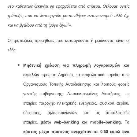
νέο καθεστώς ξεκινάει να εφαρμόζεται από σήμερα. Θέλουμε υγιείς
τράπεζες που να λειτουργούν με συνθήκες ανταγωνισμού αλλά όχι
και να βγάζουν από τη “μύγα ξίγκι”».
Οι τραπεζικές προμήθειες που καταργούνται ή μειώνονται είναι οι
εξής:
Μηδενική χρέωση για πληρωμή λογαριασμών και
οφειλών
προς το Δημόσιο, τα ασφαλιστικά ταμεία, τους
Οργανισμούς Τοπικής Αυτοδιοίκησης και λοιπούς φορείς
γενικής κυβέρνησης, Αποκεντρωμένες Διοικήσεις, τις
εταιρίες παροχής ηλεκτρικής ενέργειας, φυσικού αερίου,
ύδρευσης, τηλεπικοινωνιών και τις ασφαλιστικές
εταιρίες,
μέσω
web
–
banking
και
mobile
–
banking
. Το
κόστος μέχρι πρότινος ανερχόταν σε 0,60 ευρώ ανά