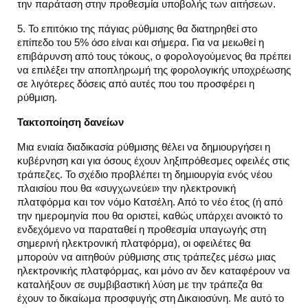
την παράταση στην προθεσμία υποβολής των αιτήσεων.
5. Το επιτόκιο της πάγιας ρύθμισης θα διατηρηθεί στο
επίπεδο του 5% όσο είναι και σήμερα. Για να μειωθεί η
επιβάρυνση από τους τόκους, ο φορολογούμενος θα πρέπει
να επιλέξει την αποπληρωμή της φορολογικής υποχρέωσης
σε λιγότερες δόσεις από αυτές που του προσφέρει η
ρύθμιση.
Τακτοποίηση δανείων
Μια ενιαία διαδικασία ρύθμισης θέλει να δημιουργήσει η
κυβέρνηση και για όσους έχουν ληξιπρόθεσμες οφειλές στις
τράπεζες. Το σχέδιο προβλέπει τη δημιουργία ενός νέου
πλαισίου που θα «συγχωνεύει» την ηλεκτρονική
πλατφόρμα και τον νόμο Κατσέλη. Από το νέο έτος (ή από
την ημερομηνία που θα οριστεί, καθώς υπάρχει ανοικτό το
ενδεχόμενο να παραταθεί η προθεσμία υπαγωγής στη
σημερινή ηλεκτρονική πλατφόρμα), οι οφειλέτες θα
μπορούν να αιτηθούν ρύθμισης στις τράπεζες μέσω μιας
ηλεκτρονικής πλατφόρμας, και μόνο αν δεν καταφέρουν να
καταλήξουν σε συμβιβαστική λύση με την τράπεζα θα
έχουν το δικαίωμα προσφυγής στη Δικαιοσύνη. Με αυτό το