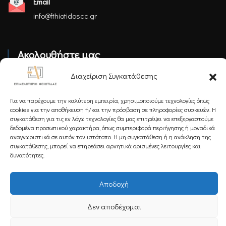
Email
info@fthiotidoscc.gr
Ακολουθήστε μας
Διαχείριση Συγκατάθεσης
Για να παρέχουμε την καλύτερη εμπειρία, χρησιμοποιούμε τεχνολογίες όπως
cookies για την αποθήκευση ή/και την πρόσβαση σε πληροφορίες συσκευών. Η
συγκατάθεση για τις εν λόγω τεχνολογίες θα μας επιτρέψει να επεξεργαστούμε
Εγγραφείτε στο Newsletter μας
δεδομένα προσωπικού χαρακτήρα, όπως συμπεριφορά περιήγησης ή μοναδικά
αναγνωριστικά σε αυτόν τον ιστότοπο. Η μη συγκατάθεση ή η ανάκληση της
συγκατάθεσης, μπορεί να επηρεάσει αρνητικά ορισμένες λειτουργίες και
δυνατότητες.
Εγγραφή
Αποδοχή
Δεν αποδέχομαι
Copyright 2025 Powered by
Knowledge A.E.