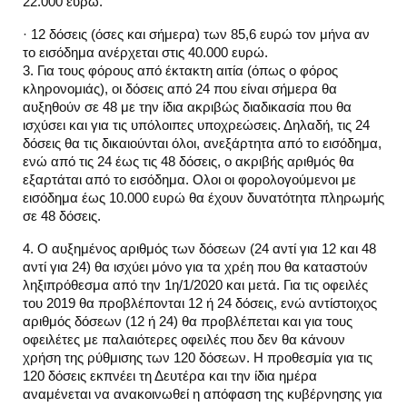
22.000 ευρώ.
· 12 δόσεις (όσες και σήμερα) των 85,6 ευρώ τον μήνα αν
το εισόδημα ανέρχεται στις 40.000 ευρώ.
3. Για τους φόρους από έκτακτη αιτία (όπως ο φόρος
κληρονομιάς), οι δόσεις από 24 που είναι σήμερα θα
αυξηθούν σε 48 με την ίδια ακριβώς διαδικασία που θα
ισχύσει και για τις υπόλοιπες υποχρεώσεις. Δηλαδή, τις 24
δόσεις θα τις δικαιούνται όλοι, ανεξάρτητα από το εισόδημα,
ενώ από τις 24 έως τις 48 δόσεις, ο ακριβής αριθμός θα
εξαρτάται από το εισόδημα. Ολοι οι φορολογούμενοι με
εισόδημα έως 10.000 ευρώ θα έχουν δυνατότητα πληρωμής
σε 48 δόσεις.
4. Ο αυξημένος αριθμός των δόσεων (24 αντί για 12 και 48
αντί για 24) θα ισχύει μόνο για τα χρέη που θα καταστούν
ληξιπρόθεσμα από την 1η/1/2020 και μετά. Για τις οφειλές
του 2019 θα προβλέπονται 12 ή 24 δόσεις, ενώ αντίστοιχος
αριθμός δόσεων (12 ή 24) θα προβλέπεται και για τους
οφειλέτες με παλαιότερες οφειλές που δεν θα κάνουν
χρήση της ρύθμισης των 120 δόσεων. Η προθεσμία για τις
120 δόσεις εκπνέει τη Δευτέρα και την ίδια ημέρα
αναμένεται να ανακοινωθεί η απόφαση της κυβέρνησης για