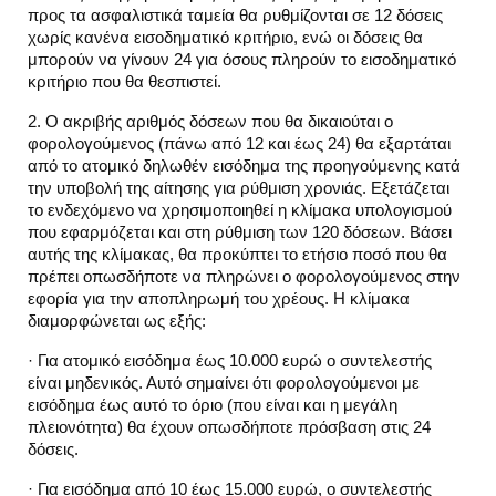
προς τα ασφαλιστικά ταμεία θα ρυθμίζονται σε 12 δόσεις
χωρίς κανένα εισοδηματικό κριτήριο, ενώ οι δόσεις θα
μπορούν να γίνουν 24 για όσους πληρούν το εισοδηματικό
κριτήριο που θα θεσπιστεί.
2. Ο ακριβής αριθμός δόσεων που θα δικαιούται ο
φορολογούμενος (πάνω από 12 και έως 24) θα εξαρτάται
από το ατομικό δηλωθέν εισόδημα της προηγούμενης κατά
την υποβολή της αίτησης για ρύθμιση χρονιάς. Εξετάζεται
το ενδεχόμενο να χρησιμοποιηθεί η κλίμακα υπολογισμού
που εφαρμόζεται και στη ρύθμιση των 120 δόσεων. Βάσει
αυτής της κλίμακας, θα προκύπτει το ετήσιο ποσό που θα
πρέπει οπωσδήποτε να πληρώνει ο φορολογούμενος στην
εφορία για την αποπληρωμή του χρέους. Η κλίμακα
διαμορφώνεται ως εξής:
· Για ατομικό εισόδημα έως 10.000 ευρώ ο συντελεστής
είναι μηδενικός. Αυτό σημαίνει ότι φορολογούμενοι με
εισόδημα έως αυτό το όριο (που είναι και η μεγάλη
πλειονότητα) θα έχουν οπωσδήποτε πρόσβαση στις 24
δόσεις.
· Για εισόδημα από 10 έως 15.000 ευρώ, ο συντελεστής