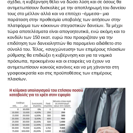
σχέδιο, η κυβέρνηση θέλει να δώσει λύση και σε όσους θα
αντιμετωπίσουν δυσκολίες με την αποπληρωμή του δανείου
τους στο μέλλον αλλά και να επιτύχει –έμμεσα– μια
παράταση στην προθεσμία υποβολής των αιτήσεων στην
πλατφόρμα των κόκκινων στεγαστικών δανείων. Τα μέχρι
τώρα αποτελέσματα είναι απογοητευτικά, ενώ ακόμη και το
κονδύλι των 150 εκατ. ευρώ που προοριζόταν για την
επιδότηση των δανειοληπτών θα παραμείνει αδιάθετο στο
σύνολό του. Τέλος, «συγχώνευση» των επιμέρους πλαισίων
ρύθμισης θα επιδιώξει η κυβέρνηση και για τα νομικά
πρόσωπα, προκειμένου και οι εταιρείες να έχουν να
αντιμετωπίσουν κοινούς κανόνες και να μη χάνονται στη
γραφειοκρατία και στις προϋποθέσεις των επιμέρους
πλαισίων.