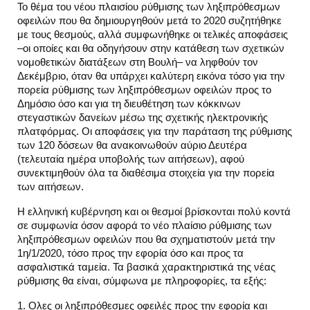
Το θέμα του νέου πλαισίου ρύθμισης των ληξιπρόθεσμων
οφειλών που θα δημιουργηθούν μετά το 2020 συζητήθηκε
με τους θεσμούς, αλλά συμφωνήθηκε οι τελικές αποφάσεις
–οι οποίες και θα οδηγήσουν στην κατάθεση των σχετικών
νομοθετικών διατάξεων στη Βουλή– να ληφθούν τον
Δεκέμβριο, όταν θα υπάρχει καλύτερη εικόνα τόσο για την
πορεία ρύθμισης των ληξιπρόθεσμων οφειλών προς το
Δημόσιο όσο και για τη διευθέτηση των κόκκινων
στεγαστικών δανείων μέσω της σχετικής ηλεκτρονικής
πλατφόρμας. Οι αποφάσεις για την παράταση της ρύθμισης
των 120 δόσεων θα ανακοινωθούν αύριο Δευτέρα
(τελευταία ημέρα υποβολής των αιτήσεων), αφού
συνεκτιμηθούν όλα τα διαθέσιμα στοιχεία για την πορεία
των αιτήσεων.
Η ελληνική κυβέρνηση και οι θεσμοί βρίσκονται πολύ κοντά
σε συμφωνία όσον αφορά το νέο πλαίσιο ρύθμισης των
ληξιπρόθεσμων οφειλών που θα σχηματιστούν μετά την
1η/1/2020, τόσο προς την εφορία όσο και προς τα
ασφαλιστικά ταμεία. Τα βασικά χαρακτηριστικά της νέας
ρύθμισης θα είναι, σύμφωνα με πληροφορίες, τα εξής:
1. Ολες οι ληξιπρόθεσμες οφειλές προς την εφορία και