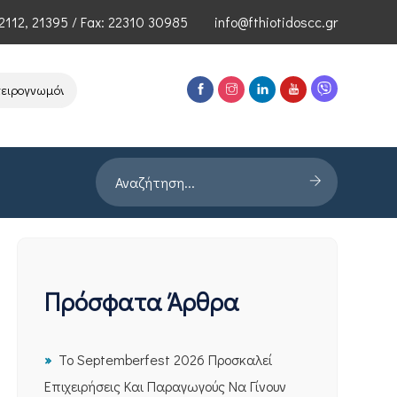
2112
,
21395
/ Fax: 22310 30985
info@fthiotidoscc.gr
ογνωμόνων Τεχνολογιών Αιχμής του ΕΦΕΠΑΕ
Παρουσίαση Έρευνας 
Πρόσφατα Άρθρα
Το Septemberfest 2026 Προσκαλεί
Επιχειρήσεις Και Παραγωγούς Να Γίνουν