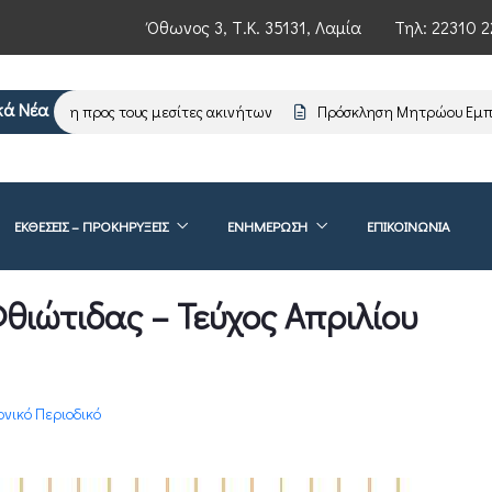
Όθωνος 3, Τ.Κ. 35131, Λαμία
Τηλ:
22310 2
κά Νέα
ημέρωση προς τους μεσίτες ακινήτων
Πρόσκληση Μητρώου Εμπειρ
ΕΚΘΕΣΕΙΣ – ΠΡΟΚΗΡΥΞΕΙΣ
ΕΝΗΜΈΡΩΣΗ
ΕΠΙΚΟΙΝΩΝΊΑ
θιώτιδας – Τεύχος Απριλίου
νικό Περιοδικό