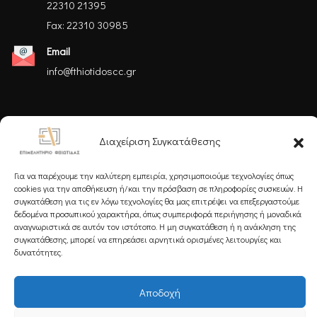
22310 21395
Fax: 22310 30985
Email
info@fthiotidoscc.gr
Ακολουθήστε μας
Διαχείριση Συγκατάθεσης
Για να παρέχουμε την καλύτερη εμπειρία, χρησιμοποιούμε τεχνολογίες όπως
cookies για την αποθήκευση ή/και την πρόσβαση σε πληροφορίες συσκευών. Η
συγκατάθεση για τις εν λόγω τεχνολογίες θα μας επιτρέψει να επεξεργαστούμε
δεδομένα προσωπικού χαρακτήρα, όπως συμπεριφορά περιήγησης ή μοναδικά
Εγγραφείτε στο Newsletter μας
αναγνωριστικά σε αυτόν τον ιστότοπο. Η μη συγκατάθεση ή η ανάκληση της
συγκατάθεσης, μπορεί να επηρεάσει αρνητικά ορισμένες λειτουργίες και
δυνατότητες.
Αποδοχή
Εγγραφή