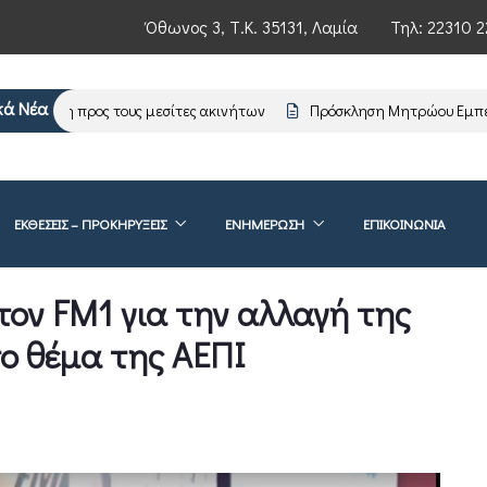
Όθωνος 3, Τ.Κ. 35131, Λαμία
Τηλ:
22310 2
κά Νέα
ρωση προς τους μεσίτες ακινήτων
Πρόσκληση Μητρώου Εμπειρογν
ΕΚΘΕΣΕΙΣ – ΠΡΟΚΗΡΥΞΕΙΣ
ΕΝΗΜΈΡΩΣΗ
ΕΠΙΚΟΙΝΩΝΊΑ
τον FM1 για την αλλαγή της
ο θέμα της ΑΕΠΙ