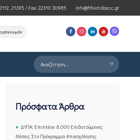
2112
,
21395
/ Fax: 22310 30985
info@fthiotidoscc.gr
ωμόνων Τεχνολογιών Αιχμής του ΕΦΕΠΑΕ
Παρουσίαση Έρευνας PRO
Πρόσφατα Άρθρα
ΔΥΠΑ: Επιπλέον 8.000 Επιδοτούμενες
Θέσεις Στο Πρόγραμμα Απασχόλησης