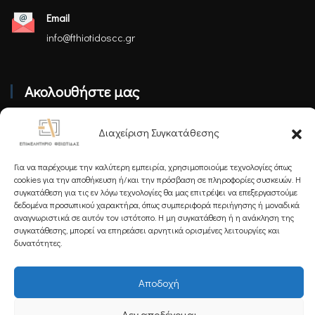
Email
info@fthiotidoscc.gr
Ακολουθήστε μας
Διαχείριση Συγκατάθεσης
Για να παρέχουμε την καλύτερη εμπειρία, χρησιμοποιούμε τεχνολογίες όπως
cookies για την αποθήκευση ή/και την πρόσβαση σε πληροφορίες συσκευών. Η
Εγγραφείτε στο Newsletter μας
συγκατάθεση για τις εν λόγω τεχνολογίες θα μας επιτρέψει να επεξεργαστούμε
δεδομένα προσωπικού χαρακτήρα, όπως συμπεριφορά περιήγησης ή μοναδικά
αναγνωριστικά σε αυτόν τον ιστότοπο. Η μη συγκατάθεση ή η ανάκληση της
συγκατάθεσης, μπορεί να επηρεάσει αρνητικά ορισμένες λειτουργίες και
δυνατότητες.
Εγγραφή
Αποδοχή
Δεν αποδέχομαι