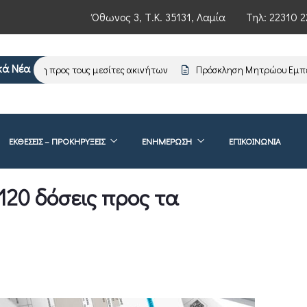
Όθωνος 3, Τ.Κ. 35131, Λαμία
Τηλ:
22310 2
κά Νέα
μέρωση προς τους μεσίτες ακινήτων
Πρόσκληση Μητρώου Εμπειρο
ΕΚΘΕΣΕΙΣ – ΠΡΟΚΗΡΥΞΕΙΣ
ΕΝΗΜΈΡΩΣΗ
ΕΠΙΚΟΙΝΩΝΊΑ
120 δόσεις προς τα