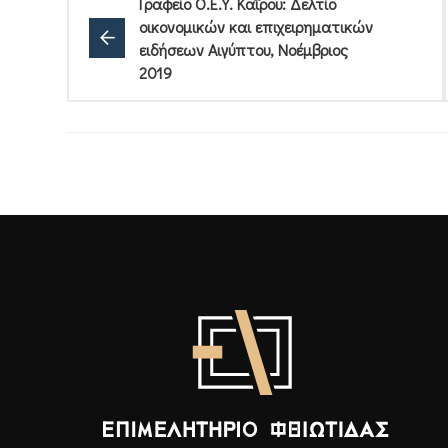
Γραφείο Ο.Ε.Υ. Καΐρου: Δελτίο
οικονομικών και επιχειρηματικών
ειδήσεων Αιγύπτου, Νοέμβριος
2019