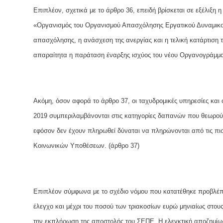
Επιπλέον, σχετικά με το άρθρο 36, επειδή βρίσκεται σε εξέλιξη
«Οργανισμός του Οργανισμού Απασχόλησης Εργατικού Δυναμικο
απασχόλησης, η ανάσχεση της ανεργίας και η τελική κατάρτιση
απαραίτητα η παράταση έναρξης ισχύος του νέου Οργανογράμματ
Ακόμη, όσον αφορά το άρθρο 37, οι ταχυδρομικές υπηρεσίες και 
2019 συμπεριλαμβάνονται στις κατηγορίες δαπανών που θεωρούντ
εφόσον δεν έχουν πληρωθεί δύναται να πληρώνονται από τις πι
Κοινωνικών Υποθέσεων. (άρθρο 37)
Επιπλέον σύμφωνα με το σχέδιο νόμου που κατατέθηκε προβλέπ
έλεγχο και μέχρι του ποσού των τριακοσίων ευρώ μηνιαίως στου
την εκπλήρωση της αποστολής του ΣΕΠΕ. Η ελεγκτική αποζημίω