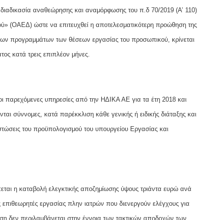
 η διαδικασία αναθεώρησης και αναμόρφωσης του π.δ 70/2019 (Α’ 110)
ύ» (ΟΑΕΔ) ώστε να επιτευχθεί η αποτελεσματικότερη προώθηση της
 των προγραμμάτων των θέσεων εργασίας του προσωπικού, κρίνεται
ος κατά τρεις επιπλέον μήνες.
οι παρεχόμενες υπηρεσίες από την ΗΔΙΚΑ ΑΕ για τα έτη 2018 και
αι σύννομες, κατά παρέκκλιση κάθε γενικής ή ειδικής διάταξης και
στώσεις του προϋπολογισμού του υπουργείου Εργασίας και
εται η καταβολή ελεγκτικής αποζημίωσης ύψους τριάντα ευρώ ανά
ς επιθεωρητές εργασίας πλην ιατρών που διενεργούν ελέγχους για
ση δεν περιλαμβάνεται στην έννοια των τακτικών αποδοχών των