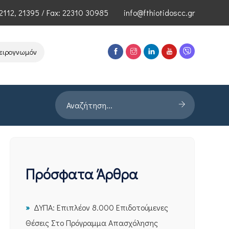
2112
,
21395
/ Fax: 22310 30985
info@fthiotidoscc.gr
γνωμόνων Τεχνολογιών Αιχμής του ΕΦΕΠΑΕ
Παρουσίαση Έρευνας P
Πρόσφατα Άρθρα
ΔΥΠΑ: Επιπλέον 8.000 Επιδοτούμενες
Θέσεις Στο Πρόγραμμα Απασχόλησης