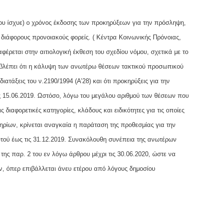
 που ίσχυε) ο χρόνος έκδοσης των προκηρύξεων για την πρόσληψη,
διάφορους προνοιακούς φορείς. ( Κέντρα Κοινωνικής Πρόνοιας,
εται στην αιτιολογική έκθεση του σχεδίου νόμου, σχετικά με το
οβλέπει ότι η κάλυψη των ανωτέρω θέσεων τακτικού προσωπικού
ατάξεις του ν.2190/1994 (Α’28) και ότι προκηρύξεις για την
ις 15.06.2019. Ωστόσο, λόγω του μεγάλου αριθμού των θέσεων που
ιαφορετικές κατηγορίες, κλάδους και ειδικότητες για τις οποίες
ιτηρίων, κρίνεται αναγκαία η παράταση της προθεσμίας για την
ού έως τις 31.12.2019. Συνακόλουθη συνέπεια της ανωτέρων
ης παρ. 2 του εν λόγω άρθρου μέχρι τις 30.06.2020, ώστε να
ων, όπερ επιβάλλεται άνευ ετέρου από λόγους δημοσίου