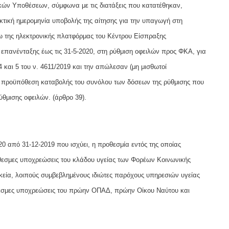
κών Υποθέσεων, σύμφωνα με τις διατάξεις που κατατέθηκαν,
ηκτική ημερομηνία υποβολής της αίτησης για την υπαγωγή στη
ω της ηλεκτρονικής πλατφόρμας του Κέντρου Είσπραξης
επανένταξης έως τις 31-5-2020, στη ρύθμιση οφειλών προς ΦΚΑ, για
4 και 5 του ν. 4611/2019 και την απώλεσαν (μη μισθωτοί
ν προϋπόθεση καταβολής του συνόλου των δόσεων της ρύθμισης που
ύθμισης οφειλών. (άρθρο 39).
0 από 31-12-2019 που ισχύει, η προθεσμία εντός της οποίας
θεσμες υποχρεώσεις του κλάδου υγείας των Φορέων Κοινωνικής
ία, λοιπούς συμβεβλημένους ιδιώτες παρόχους υπηρεσιών υγείας
θεσμες υποχρεώσεις του πρώην ΟΠΑΔ, πρώην Οίκου Ναύτου και