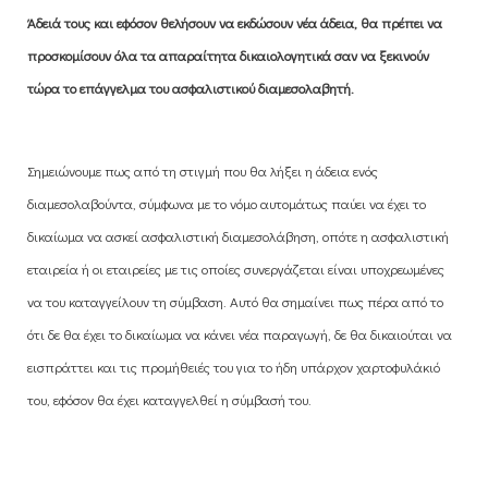
Άδειά τους και εφόσον θελήσουν να εκδώσουν νέα άδεια, θα πρέπει να
προσκομίσουν όλα τα απαραίτητα δικαιολογητικά σαν να ξεκινούν
τώρα το επάγγελμα του ασφαλιστικού διαμεσολαβητή.
Σημειώνουμε πως από τη στιγμή που θα λήξει η άδεια ενός
διαμεσολαβούντα, σύμφωνα με το νόμο αυτομάτως παύει να έχει το
δικαίωμα να ασκεί ασφαλιστική διαμεσολάβηση, οπότε η ασφαλιστική
εταιρεία ή οι εταιρείες με τις οποίες συνεργάζεται είναι υποχρεωμένες
να του καταγγείλουν τη σύμβαση. Αυτό θα σημαίνει πως πέρα από το
ότι δε θα έχει το δικαίωμα να κάνει νέα παραγωγή, δε θα δικαιούται να
εισπράττει και τις προμήθειές του για το ήδη υπάρχον χαρτοφυλάκιό
του, εφόσον θα έχει καταγγελθεί η σύμβασή του.